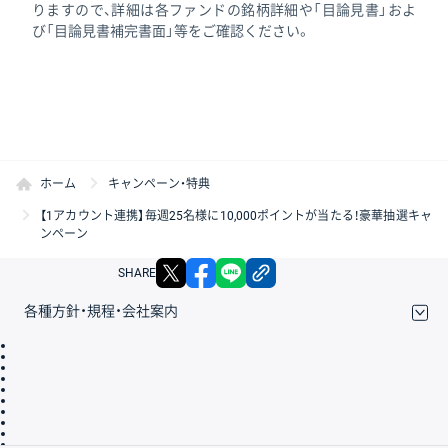
りますので、詳細は各ファンドの銘柄詳細や「目論見書」およ
び「目論見書補完書面」等をご確認ください。
ホーム
キャンペーン・特典
【1アカウント連携】毎週25名様に10,000ポイントが当たる！豪華抽選キャ
ンペーン
X
facebook
LINE
リンクをコピー
SHARE
各種方針・規程・会社案内
取引規程・約款
サイトマップ
その他のご案内
個人情報保護方針
最良執行方針
サイトのご利用について
ディスクレイマー
信託保全
リスク説明
会社案内