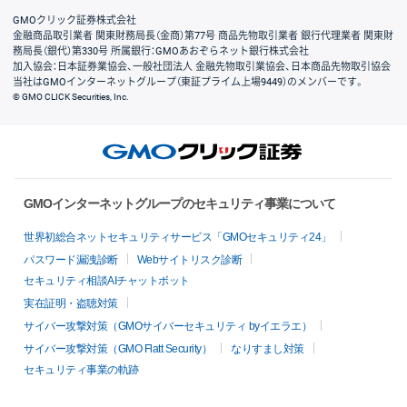
GMOクリック証券株式会社
金融商品取引業者 関東財務局長（金商）第77号 商品先物取引業者 銀行代理業者 関東財
務局長（銀代）第330号 所属銀行：GMOあおぞらネット銀行株式会社
加入協会：日本証券業協会、一般社団法人 金融先物取引業協会、日本商品先物取引協会
当社はGMOインターネットグループ（東証プライム上場9449）のメンバーです。
© GMO CLICK Securities, Inc.
GMOインターネットグループのセキュリティ事業について
世界初総合ネットセキュリティサービス「GMOセキュリティ24」
パスワード漏洩診断
Webサイトリスク診断
セキュリティ相談AIチャットボット
実在証明・盗聴対策
サイバー攻撃対策（GMOサイバーセキュリティ byイエラエ）
サイバー攻撃対策（GMO Flatt Security）
なりすまし対策
セキュリティ事業の軌跡