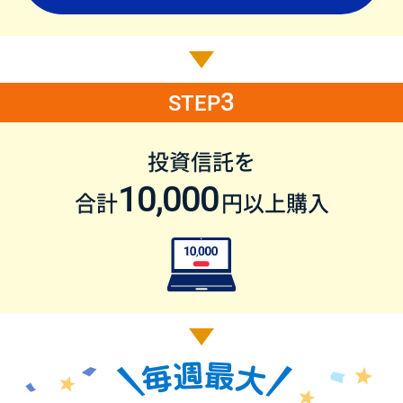
3
STEP
投資信託を
10,000
合計
円以上購入