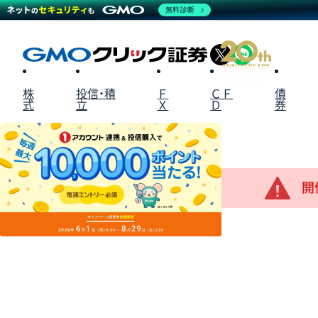
無料診断
X
LINE
株
投信・積
Ｆ
ＣＦ
債
式
立
Ｘ
Ｄ
券
開