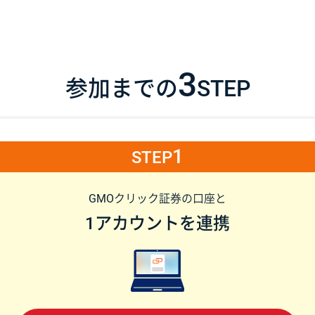
3
参加までの
STEP
1
STEP
GMOクリック証券の口座と
1アカウントを連携