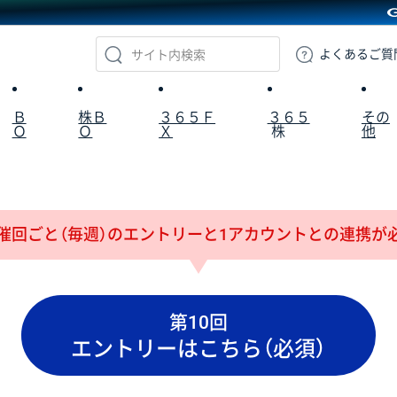
GMOクリック証券
よくある
ご質
Ｂ
株Ｂ
３６５Ｆ
３６５
その
Ｏ
Ｏ
Ｘ
株
他
催回ごと（毎週）のエントリーと
1アカウントとの連携が
第10回
エントリーはこちら（必須）