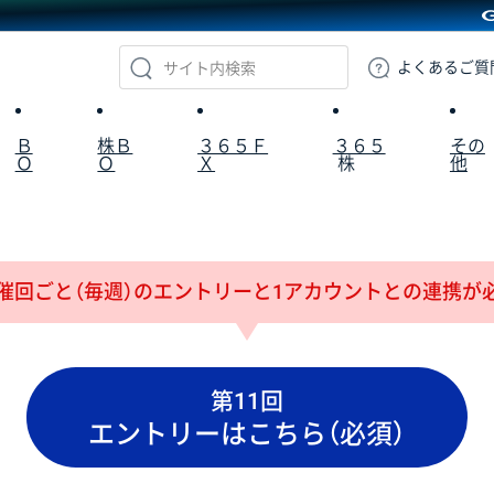
GMOクリック証券
よくある
ご質
Ｂ
株Ｂ
３６５Ｆ
３６５
その
Ｏ
Ｏ
Ｘ
株
他
催回ごと（毎週）のエントリーと
1アカウントとの連携が
第11回
エントリーはこちら（必須）