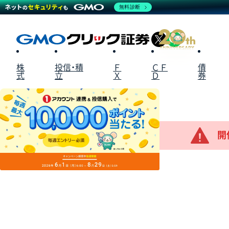
無料診断
X
LINE
株
投信・積
Ｆ
ＣＦ
債
式
立
Ｘ
Ｄ
券
開