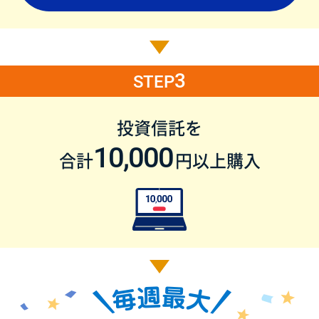
3
STEP
投資信託を
10,000
合計
円以上購入