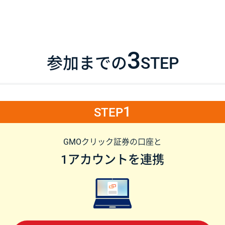
3
参加までの
STEP
1
STEP
GMOクリック証券の口座と
1アカウントを連携