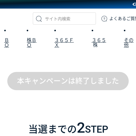
GMOクリック証券
よくある
ご質
Ｂ
株Ｂ
３６５Ｆ
３６５
その
Ｏ
Ｏ
Ｘ
株
他
本キャンペーンは終了しました
2
当選までの
STEP