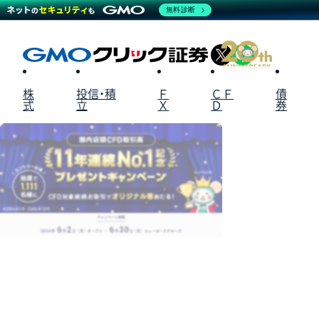
無料診断
X
LINE
株
投信・積
Ｆ
ＣＦ
債
式
立
Ｘ
Ｄ
券