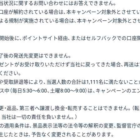
当状況に関するお問い合わせにはお答えできません。
口座が解約されている場合は、本キャンペーン対象外とさせて
よる規制が実施されている場合は、本キャンペーン対象外とさ
開始後に、ポイントサイト経由、またはセルフバックでの口座
了後の発送先変更はできません。
ゼントがお受け取りいただけず当社に戻ってきた場合、再送は
ください。
や受取辞退等により、当選人数の合計は1,111名に満たないこと
中（毎日5:30〜6:00、土曜8:00〜9:00）は、キャンペーン
更・返品、第三者へ譲渡し換金・転売することはできません。（転
、当社は一切の責任を負いません。）
の適用条件は、景品表示法等の法令等の解釈の変更、監督官庁
生じたときは、予告なく変更されることがあります。