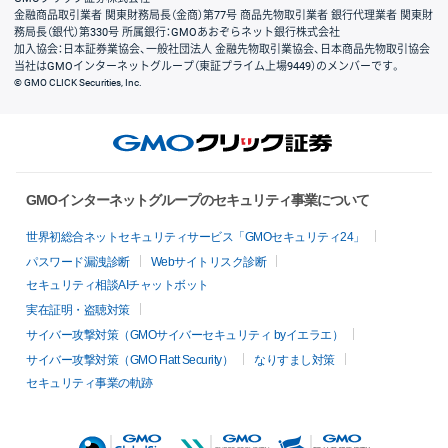
金融商品取引業者 関東財務局長（金商）第77号 商品先物取引業者 銀行代理業者 関東財
務局長（銀代）第330号 所属銀行：GMOあおぞらネット銀行株式会社
加入協会：日本証券業協会、一般社団法人 金融先物取引業協会、日本商品先物取引協会
当社はGMOインターネットグループ（東証プライム上場9449）のメンバーです。
© GMO CLICK Securities, Inc.
GMOインターネットグループのセキュリティ事業について
世界初総合ネットセキュリティサービス「GMOセキュリティ24」
パスワード漏洩診断
Webサイトリスク診断
セキュリティ相談AIチャットボット
実在証明・盗聴対策
サイバー攻撃対策（GMOサイバーセキュリティ byイエラエ）
サイバー攻撃対策（GMO Flatt Security）
なりすまし対策
セキュリティ事業の軌跡