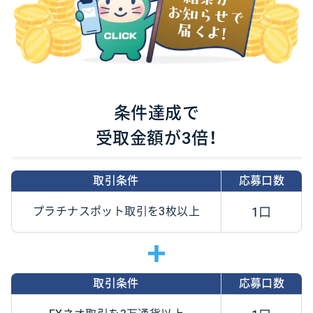
条件達成で
受取金額が3倍！
取引条件
応募口数
プラチナスポット取引を
3枚以上
1口
取引条件
応募口数