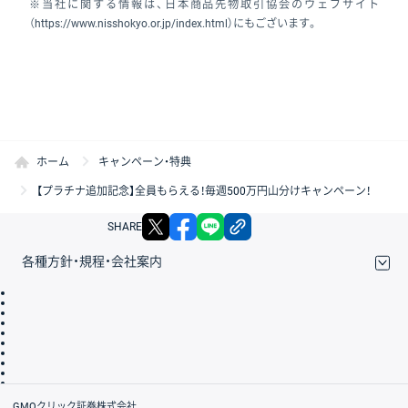
※当社に関する情報は、日本商品先物取引協会のウェブサイト
（https://www.nisshokyo.or.jp/index.html）にもございます。
ホーム
キャンペーン・特典
【プラチナ追加記念】全員もらえる！毎週500万円山分けキャンペーン！
X
facebook
LINE
リンクをコピー
SHARE
各種方針・規程・会社案内
取引規程・約款
サイトマップ
その他のご案内
個人情報保護方針
最良執行方針
サイトのご利用について
ディスクレイマー
信託保全
リスク説明
会社案内
GMOクリック証券株式会社