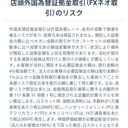
店頭外国為替証拠金取引（FXネオ取
引）のリスク
外国為替証拠金取引は外国為替レート、金利の変動で損害を
被るリスクがあり、投資元本は保証されません。預託した証拠
金の額に比べ大きい金額の取引ができ、マーケットの相場変
動率に比べ投資元本の損益変動率が大きく、状況により損失
が預託した証拠金額を上回る危険性があります。当社が提示
する各通貨の価格は売付けと買付けの価格とが異なっていま
す。お客様が当社に預託する必要証拠金の額は、取引金額の
4％相当額です。法人のお客様の必要証拠金の額は取引金額の
1％以上かつ金融先物取引業協会が算出した通貨ペアごとの
為替リスク想定比率を取引の額に乗じて得た額です。なお、為
替リスク想定比率とは、金融商品取引業等に関する内閣府令
第 117 条第 31 項第 1 号に規定される定量的計算モデルを用
い算出します。ロスカット時、強制決済時には、手数料が1万通
貨単位あたり税込500円（但し、ハンガリーフォリント/円と南
アフリカランド/円とメキシコペソ/円は、10万通貨単位あた
り税込500円）発生します。時価評価総額が必要証拠金の50％
（法人のお客様は100％）を下回った場合、ロスカットとなりま