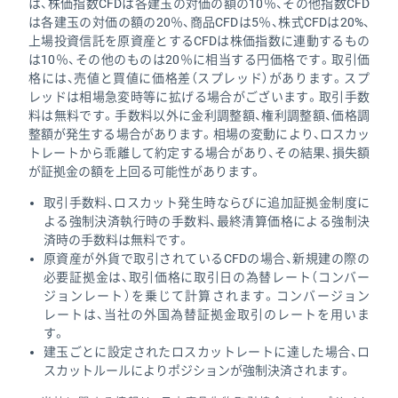
は、株価指数CFDは各建玉の対価の額の10％、その他指数CFD
は各建玉の対価の額の20％、商品CFDは5％、株式CFDは20%、
上場投資信託を原資産とするCFDは株価指数に連動するもの
は10％、その他のものは20％に相当する円価格です。取引価
格には、売値と買値に価格差（スプレッド）があります。スプ
レッドは相場急変時等に拡げる場合がございます。取引手数
料は無料です。手数料以外に金利調整額、権利調整額、価格調
整額が発生する場合があります。相場の変動により、ロスカッ
トレートから乖離して約定する場合があり、その結果、損失額
が証拠金の額を上回る可能性があります。
取引手数料、ロスカット発生時ならびに追加証拠金制度に
よる強制決済執行時の手数料、最終清算価格による強制決
済時の手数料は無料です。
原資産が外貨で取引されているCFDの場合、新規建の際の
必要証拠金は、取引価格に取引日の為替レート（コンバー
ジョンレート）を乗じて計算されます。コンバージョン
レートは、当社の外国為替証拠金取引のレートを用いま
す。
建玉ごとに設定されたロスカットレートに達した場合、ロ
スカットルールによりポジションが強制決済されます。