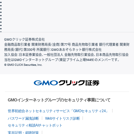
取引規程・約款
サイトマップ
その他のご案内
個人情報保護方針
最良執行方針
サイトのご利用について
ディスクレイマー
信託保全
リスク説明
会社案内
GMOクリック証券株式会社
金融商品取引業者 関東財務局長（金商）第77号 商品先物取引業者 銀行代理業者 関東財
務局長（銀代）第330号 所属銀行：GMOあおぞらネット銀行株式会社
加入協会：日本証券業協会、一般社団法人 金融先物取引業協会、日本商品先物取引協会
当社はGMOインターネットグループ（東証プライム上場9449）のメンバーです。
© GMO CLICK Securities, Inc.
GMOインターネットグループのセキュリティ事業について
世界初総合ネットセキュリティサービス「GMOセキュリティ24」
パスワード漏洩診断
Webサイトリスク診断
セキュリティ相談AIチャットボット
実在証明・盗聴対策