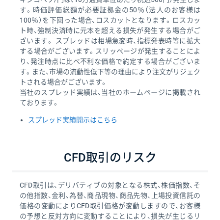
す。時価評価総額が必要証拠金の50％（法人のお客様は
100％）を下回った場合、ロスカットとなります。ロスカッ
ト時、強制決済時に元本を超える損失が発生する場合がご
ざいます。 スプレッドは相場急変時、指標発表時等に拡大
する場合がございます。スリッページが発生することによ
り、発注時点に比べ不利な価格で約定する場合がございま
す。また、市場の流動性低下等の理由により注文がリジェク
トされる場合がございます。
当社のスプレッド実績は、当社のホームページに掲載され
ております。
スプレッド実績開示はこちら
CFD取引のリスク
CFD取引は、デリバティブの対象となる株式、株価指数、そ
の他指数、金利、為替、商品現物、商品先物、上場投資信託の
価格の変動によりCFD取引価格が変動しますので、お客様
の予想と反対方向に変動することにより、損失が生じるリ