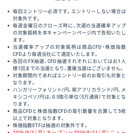
毎回エントリー必須です。エントリーしない場合は
対象外です。
毎週金曜日のクローズ時に、次週の当選確率アップ
の対象銘柄を本キャンペーンページ内で告知いたし
ます。
当選確率アップの対象銘柄は商品CFD・株価指数
CFDより毎週当社にて選定いたします。
各回のFX抽選、CFD抽選それぞれにおいてはお1人
様1回までの当選となり、重複当選はございません。
対象期間内であればエントリー前のお取引も対象と
なります。
ハンガリーフォリント/円、南アフリカランド/円、メ
キシコペソ/円は、0.5取引単位（5万通貨）で対象とな
ります。
商品CFDと株価指数CFDの取引数量を合算して5枚
以上で対象となります。
株価指数ETFは抽選の対象外です。
2026/8/3（月）オープン〜2026/8/31（月）ニュー