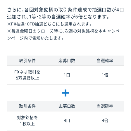
さらに、各回対象銘柄の取引条件達成で抽選口数が4口
追加され、1等・2等の当選確率が5倍となります。
※FX抽選・CFD抽選どちらにも適用されます。
※毎週金曜日のクローズ時に、次週の対象銘柄を本キャンペー
ンページ内で告知いたします。
取引条件
応募口数
当選確率
FXネオ取引を
1口
1倍
5万通貨以上
取引条件
応募口数
当選確率
対象銘柄を
4口
4倍
1枚以上