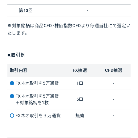
第13回
-
※対象銘柄は商品CFD・株価指数CFDより毎週当社にて選定い
たします。
■取引例
取引内容
FX抽選
CFD抽選
FXネオ取引を5万通貨
1口
-
FXネオ取引を5万通貨
5口
-
＋対象銘柄を1枚
FXネオ取引を３万通貨
無効
-