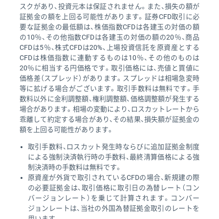
スクがあり、投資元本は保証されません。また、損失の額が
証拠金の額を上回る可能性があります。証券CFD取引に必
要な証拠金の最低額は、株価指数CFDは各建玉の対価の額
の10％、その他指数CFDは各建玉の対価の額の20％、商品
CFDは5％、株式CFDは20%、上場投資信託を原資産とする
CFDは株価指数に連動するものは10％、その他のものは
20％に相当する円価格です。取引価格には、売値と買値に
価格差（スプレッド）があります。スプレッドは相場急変時
等に拡げる場合がございます。取引手数料は無料です。手
数料以外に金利調整額、権利調整額、価格調整額が発生する
場合があります。相場の変動により、ロスカットレートから
乖離して約定する場合があり、その結果、損失額が証拠金の
額を上回る可能性があります。
取引手数料、ロスカット発生時ならびに追加証拠金制度
による強制決済執行時の手数料、最終清算価格による強
制決済時の手数料は無料です。
原資産が外貨で取引されているCFDの場合、新規建の際
の必要証拠金は、取引価格に取引日の為替レート（コン
バージョンレート）を乗じて計算されます。コンバー
ジョンレートは、当社の外国為替証拠金取引のレートを
用います。