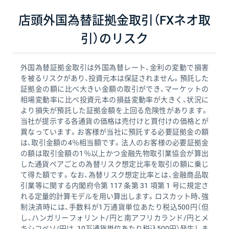
店頭外国為替証拠金取引（FXネオ取
引）のリスク
外国為替証拠金取引は外国為替レート、金利の変動で損害
を被るリスクがあり、投資元本は保証されません。預託した
証拠金の額に比べ大きい金額の取引ができ、マーケットの
相場変動率に比べ投資元本の損益変動率が大きく、状況に
より損失が預託した証拠金額を上回る危険性があります。
当社が提示する各通貨の価格は売付けと買付けの価格とが
異なっています。お客様が当社に預託する必要証拠金の額
は、取引金額の4％相当額です。法人のお客様の必要証拠金
の額は取引金額の1％以上かつ金融先物取引業協会が算出
した通貨ペアごとの為替リスク想定比率を取引の額に乗じ
て得た額です。なお、為替リスク想定比率とは、金融商品取
引業等に関する内閣府令第 117 条第 31 項第 1 号に規定さ
れる定量的計算モデルを用い算出します。ロスカット時、強
制決済時には、手数料が1万通貨単位あたり税込500円（但
し、ハンガリーフォリント/円と南アフリカランド/円とメ
キシコペソ/円は、10万通貨単位あたり税込500円）発生しま