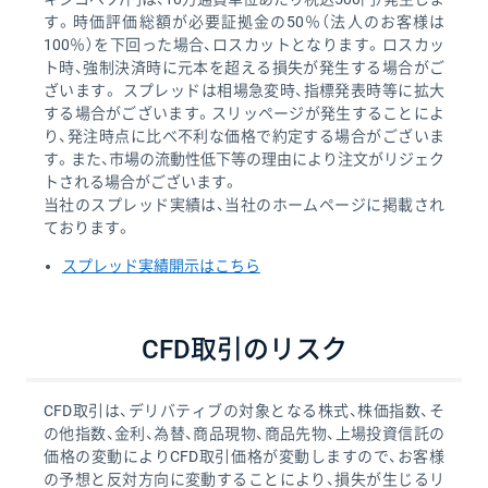
す。時価評価総額が必要証拠金の50％（法人のお客様は
100％）を下回った場合、ロスカットとなります。ロスカッ
ト時、強制決済時に元本を超える損失が発生する場合がご
ざいます。 スプレッドは相場急変時、指標発表時等に拡大
する場合がございます。スリッページが発生することによ
り、発注時点に比べ不利な価格で約定する場合がございま
す。また、市場の流動性低下等の理由により注文がリジェク
トされる場合がございます。
当社のスプレッド実績は、当社のホームページに掲載され
ております。
スプレッド実績開示はこちら
CFD取引のリスク
CFD取引は、デリバティブの対象となる株式、株価指数、そ
の他指数、金利、為替、商品現物、商品先物、上場投資信託の
価格の変動によりCFD取引価格が変動しますので、お客様
の予想と反対方向に変動することにより、損失が生じるリ