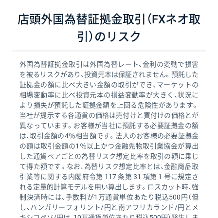
店頭外国為替証拠金取引（FXネオ取
引）のリスク
外国為替証拠金取引は外国為替レート、金利の変動で損害
を被るリスクがあり、投資元本は保証されません。預託した
証拠金の額に比べ大きい金額の取引ができ、マーケットの
相場変動率に比べ投資元本の損益変動率が大きく、状況に
より損失が預託した証拠金額を上回る危険性があります。
当社が提示する各通貨の価格は売付けと買付けの価格とが
異なっています。お客様が当社に預託する必要証拠金の額
は、取引金額の4％相当額です。法人のお客様の必要証拠金
の額は取引金額の1％以上かつ金融先物取引業協会が算出
した通貨ペアごとの為替リスク想定比率を取引の額に乗じ
て得た額です。なお、為替リスク想定比率とは、金融商品取
引業等に関する内閣府令第 117 条第 31 項第 1 号に規定さ
れる定量的計算モデルを用い算出します。ロスカット時、強
制決済時には、手数料が1万通貨単位あたり税込500円（但
し、ハンガリーフォリント/円と南アフリカランド/円とメ
キシコペソ/円は、10万通貨単位あたり税込500円）発生しま