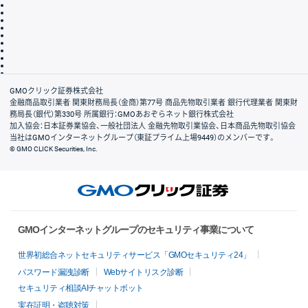
取引規程・約款
サイトマップ
その他のご案内
個人情報保護方針
最良執行方針
サイトのご利用について
ディスクレイマー
信託保全
リスク説明
会社案内
GMOクリック証券株式会社
金融商品取引業者 関東財務局長（金商）第77号 商品先物取引業者 銀行代理業者 関東財
務局長（銀代）第330号 所属銀行：GMOあおぞらネット銀行株式会社
加入協会：日本証券業協会、一般社団法人 金融先物取引業協会、日本商品先物取引協会
当社はGMOインターネットグループ（東証プライム上場9449）のメンバーです。
© GMO CLICK Securities, Inc.
GMOインターネットグループのセキュリティ事業について
世界初総合ネットセキュリティサービス「GMOセキュリティ24」
パスワード漏洩診断
Webサイトリスク診断
セキュリティ相談AIチャットボット
実在証明・盗聴対策