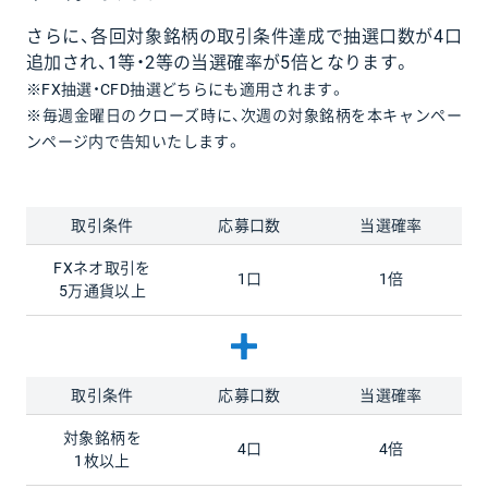
さらに、各回対象銘柄の取引条件達成で抽選口数が4口
追加され、1等・2等の当選確率が5倍となります。
※FX抽選・CFD抽選どちらにも適用されます。
※毎週金曜日のクローズ時に、次週の対象銘柄を本キャンペー
ンページ内で告知いたします。
取引条件
応募口数
当選確率
FXネオ取引を
1口
1倍
5万通貨以上
取引条件
応募口数
当選確率
対象銘柄を
4口
4倍
1枚以上