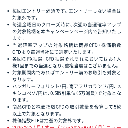
毎回エントリー必須です。エントリーしない場合は
対象外です。
毎週金曜日のクローズ時に、次週の当選確率アップ
の対象銘柄を本キャンペーンページ内で告知いたし
ます。
当選確率アップの対象銘柄は商品CFD・株価指数
CFDより毎週当社にて選定いたします。
各回のFX抽選、CFD抽選それぞれにおいてはお1人
様1回までの当選となり、重複当選はございません。
対象期間内であればエントリー前のお取引も対象と
なります。
ハンガリーフォリント/円、南アフリカランド/円、メ
キシコペソ/円は、0.5取引単位（5万通貨）で対象とな
ります。
商品CFDと株価指数CFDの取引数量を合算して5枚
以上で対象となります。
株価指数ETFは抽選の対象外です。
2026/8/3（月）オープン〜2026/8/31（月）ニュー