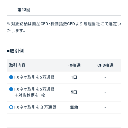
第13回
-
※対象銘柄は商品CFD・株価指数CFDより毎週当社にて選定い
たします。
■取引例
取引内容
FX抽選
CFD抽選
FXネオ取引を5万通貨
1口
-
FXネオ取引を5万通貨
5口
-
＋対象銘柄を1枚
FXネオ取引を３万通貨
無効
-