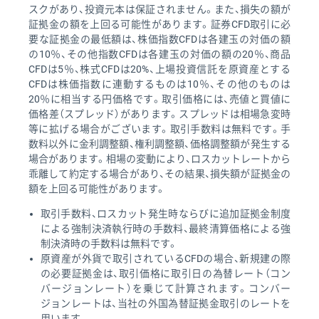
スクがあり、投資元本は保証されません。また、損失の額が
証拠金の額を上回る可能性があります。証券CFD取引に必
要な証拠金の最低額は、株価指数CFDは各建玉の対価の額
の10％、その他指数CFDは各建玉の対価の額の20％、商品
CFDは5％、株式CFDは20%、上場投資信託を原資産とする
CFDは株価指数に連動するものは10％、その他のものは
20％に相当する円価格です。取引価格には、売値と買値に
価格差（スプレッド）があります。スプレッドは相場急変時
等に拡げる場合がございます。取引手数料は無料です。手
数料以外に金利調整額、権利調整額、価格調整額が発生する
場合があります。相場の変動により、ロスカットレートから
乖離して約定する場合があり、その結果、損失額が証拠金の
額を上回る可能性があります。
取引手数料、ロスカット発生時ならびに追加証拠金制度
による強制決済執行時の手数料、最終清算価格による強
制決済時の手数料は無料です。
原資産が外貨で取引されているCFDの場合、新規建の際
の必要証拠金は、取引価格に取引日の為替レート（コン
バージョンレート）を乗じて計算されます。コンバー
ジョンレートは、当社の外国為替証拠金取引のレートを
用います。