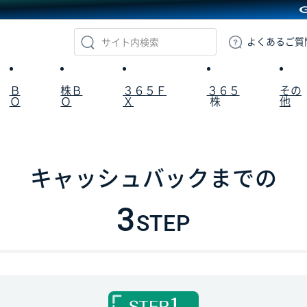
GMOクリック証券
よくある
ご質
Ｂ
株Ｂ
３６５Ｆ
３６５
その
Ｏ
Ｏ
Ｘ
株
他
キャッシュバックまでの
3
STEP