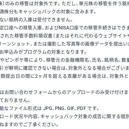
株）のみの移管は対象外です。ただし、単元株の移管を伴う銘
満株分もキャッシュバックの対象に含みます。
ない銘柄の入庫は受付できません。
定口座への移管入庫、およびNISA口座での移管手続きはでき
された移管手数料領収書（またはそれに代わるウェブサイト
リーンショット、または撮影した写真等の画像データを提出い
お申込みがプログラムの対象となります。
やピンボケ等により、移管元の金融機関名、氏名、銘柄名、数量
等）が鮮明に確認できない場合は、対象外となる場合がござい
類提出日の間に2ヶ月を超える乖離がある場合は、対象外
はお問い合わせフォームからのアップロードのみ受け付けま
ておりません。
ファイル形式は JPG、PNG、GIF、PDF です。
ロード状況や内容、キャッシュバック対象の成否に関する個
ねますのでご了承ください。