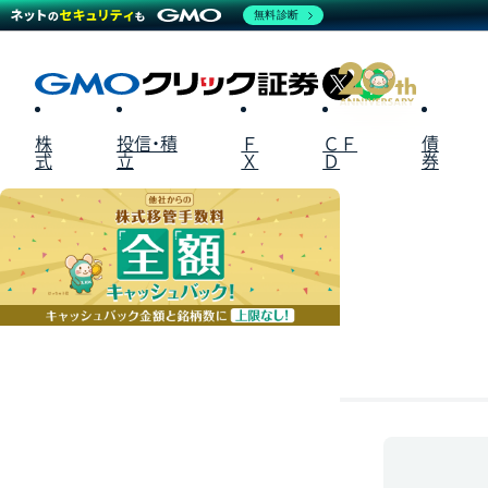
無料診断
X
LINE
株
投信・積
Ｆ
ＣＦ
債
式
立
Ｘ
Ｄ
券