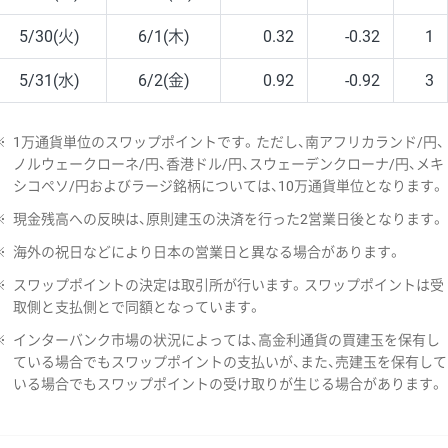
5/30(火)
6/1(木)
0.32
-0.32
1
5/31(水)
6/2(金)
0.92
-0.92
3
※
1万通貨単位のスワップポイントです。ただし、南アフリカランド/円、
ノルウェークローネ/円、香港ドル/円、スウェーデンクローナ/円、メキ
シコペソ/円およびラージ銘柄については、10万通貨単位となります。
※
現金残高への反映は、原則建玉の決済を行った2営業日後となります。
※
海外の祝日などにより日本の営業日と異なる場合があります。
※
スワップポイントの決定は取引所が行います。スワップポイントは受
取側と支払側とで同額となっています。
※
インターバンク市場の状況によっては、高金利通貨の買建玉を保有し
ている場合でもスワップポイントの支払いが、また、売建玉を保有して
いる場合でもスワップポイントの受け取りが生じる場合があります。