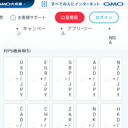
問
お客様
サポート
口座開設
ログイン
キャンペー
アプリ・ツー
ン
ル
NIS
A
対円通貨取引
U
E
G
A
N
S
U
B
U
Z
D
R
P
D
D
/
/
/
/
/
J
J
J
J
J
P
P
P
P
P
Y
Y
Y
Y
Y
C
C
Z
N
H
A
H
A
O
K
D
F
R
K
D
/
/
/
/
/