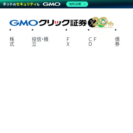
無料診断
X
LINE
株
投信・積
Ｆ
ＣＦ
債
式
立
Ｘ
Ｄ
券