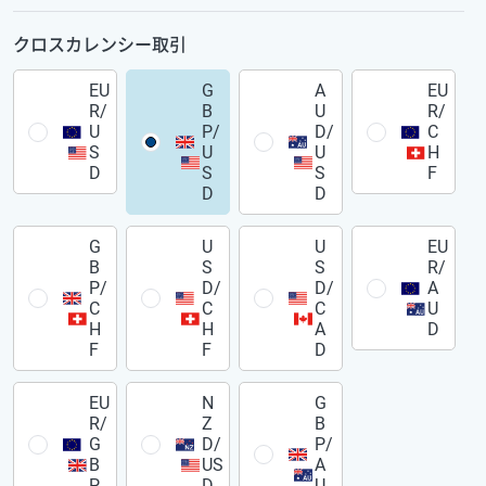
クロスカレンシー取引
EU
G
A
EU
R/
B
U
R/
U
P/
D/
C
S
U
U
H
D
S
S
F
D
D
G
U
U
EU
B
S
S
R/
P/
D/
D/
A
C
C
C
U
H
H
A
D
F
F
D
EU
N
G
R/
Z
B
G
D/
P/
B
US
A
P
D
U