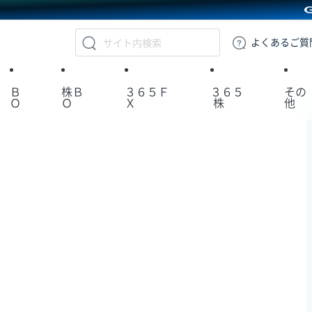
GMOクリック証券
よくある
ご質
Ｂ
株Ｂ
３６５Ｆ
３６５
その
Ｏ
Ｏ
Ｘ
株
他