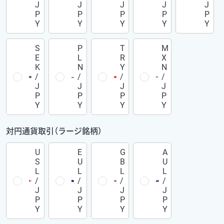
J
J
J
J
J
P
P
P
P
P
Y
Y
Y
Y
Y
S
P
T
M
E
L
R
X
K
N
Y
N
/
/
/
/
J
J
J
J
P
P
P
P
Y
Y
Y
Y
対円通貨取引（ラージ銘柄）
U
E
G
A
S
U
B
U
L
L
L
L
/
/
/
/
J
J
J
J
P
P
P
P
Y
Y
Y
Y