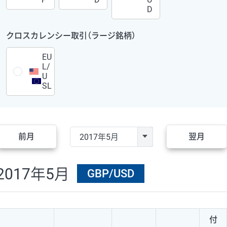
D
クロスカレンシー取引（ラージ銘柄）
EU
L/
U
SL
前月
翌月
2017年5月
GBP/USD
付