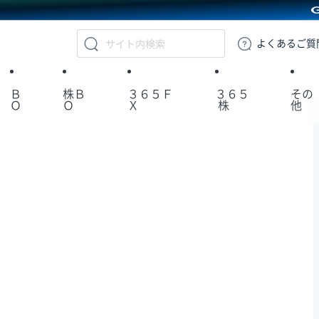
GMOクリック証券
よくある
ご質
Ｂ
株Ｂ
３６５Ｆ
３６５
その
Ｏ
Ｏ
Ｘ
株
他