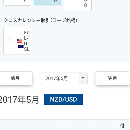
D
クロスカレンシー取引（ラージ銘柄）
EU
L/
U
SL
前月
翌月
2017年5月
NZD/USD
付