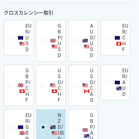
クロスカレンシー取引
EU
G
A
EU
R/
B
U
R/
U
P/
D/
C
S
U
U
H
D
S
S
F
D
D
G
U
U
EU
B
S
S
R/
P/
D/
D/
A
C
C
C
U
H
H
A
D
F
F
D
EU
N
G
R/
Z
B
G
D/
P/
B
US
A
P
D
U