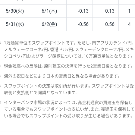
5/30(火)
6/1(木)
-0.13
0.13
1
5/31(水)
6/2(金)
-0.56
0.56
4
※
1万通貨単位のスワップポイントです。ただし、南アフリカランド/円、
ノルウェークローネ/円、香港ドル/円、スウェーデンクローナ/円、メキ
シコペソ/円およびラージ銘柄については、10万通貨単位となります。
※
現金残高への反映は、原則建玉の決済を行った2営業日後となります。
※
海外の祝日などにより日本の営業日と異なる場合があります。
※
スワップポイントの決定は取引所が行います。スワップポイントは受
取側と支払側とで同額となっています。
※
インターバンク市場の状況によっては、高金利通貨の買建玉を保有し
ている場合でもスワップポイントの支払いが、また、売建玉を保有して
いる場合でもスワップポイントの受け取りが生じる場合があります。