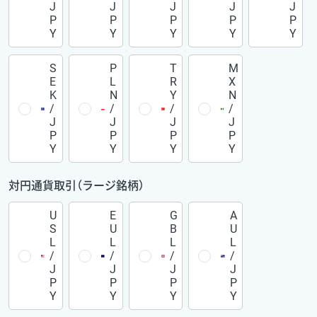
J
J
J
J
J
P
P
P
P
P
Y
Y
Y
Y
Y
S
P
T
M
E
L
R
X
K
N
Y
N
/
/
/
/
J
J
J
J
P
P
P
P
Y
Y
Y
Y
対円通貨取引（ラージ銘柄）
U
E
G
A
S
U
B
U
L
L
L
L
/
/
/
/
J
J
J
J
P
P
P
P
Y
Y
Y
Y