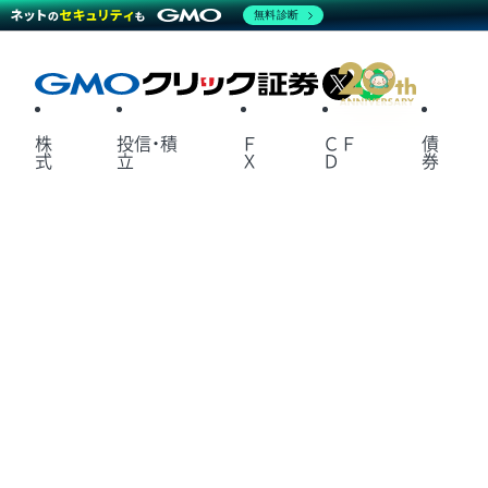
無料診断
X
LINE
株
投信・積
Ｆ
ＣＦ
債
式
立
Ｘ
Ｄ
券