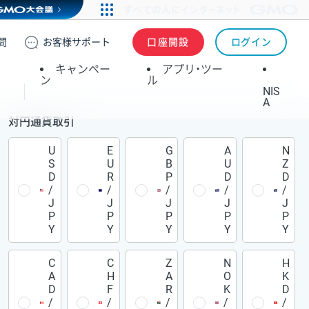
問
お客様
サポート
口座開設
ログイン
キャンペー
アプリ・ツー
ン
ル
NIS
A
対円通貨取引
U
E
G
A
N
S
U
B
U
Z
D
R
P
D
D
/
/
/
/
/
J
J
J
J
J
P
P
P
P
P
Y
Y
Y
Y
Y
C
C
Z
N
H
A
H
A
O
K
D
F
R
K
D
/
/
/
/
/