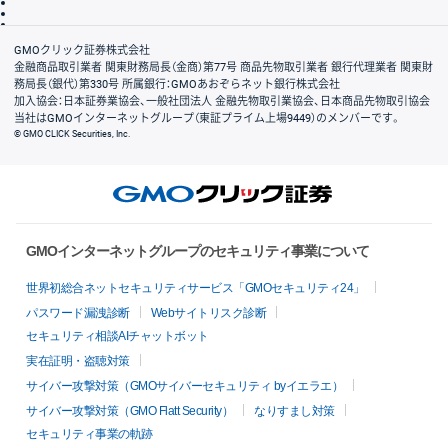
信託保全
リスク説明
会社案内
GMOクリック証券株式会社
金融商品取引業者 関東財務局長（金商）第77号 商品先物取引業者 銀行代理業者 関東財
務局長（銀代）第330号 所属銀行：GMOあおぞらネット銀行株式会社
加入協会：日本証券業協会、一般社団法人 金融先物取引業協会、日本商品先物取引協会
当社はGMOインターネットグループ（東証プライム上場9449）のメンバーです。
© GMO CLICK Securities, Inc.
GMOインターネットグループのセキュリティ事業について
世界初総合ネットセキュリティサービス「GMOセキュリティ24」
パスワード漏洩診断
Webサイトリスク診断
セキュリティ相談AIチャットボット
実在証明・盗聴対策
サイバー攻撃対策（GMOサイバーセキュリティ byイエラエ）
サイバー攻撃対策（GMO Flatt Security）
なりすまし対策
セキュリティ事業の軌跡