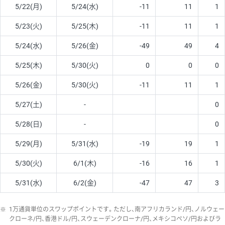
5/22(月)
5/24(水)
-11
11
1
5/23(火)
5/25(木)
-11
11
1
5/24(水)
5/26(金)
-49
49
4
5/25(木)
5/30(火)
0
0
0
5/26(金)
5/30(火)
-11
11
1
5/27(土)
-
0
5/28(日)
-
0
5/29(月)
5/31(水)
-19
19
1
5/30(火)
6/1(木)
-16
16
1
5/31(水)
6/2(金)
-47
47
3
※
1万通貨単位のスワップポイントです。ただし、南アフリカランド/円、ノルウェー
クローネ/円、香港ドル/円、スウェーデンクローナ/円、メキシコペソ/円およびラ