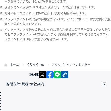
ージ銘柄については、10万通貨単位となります。
※
現金残高への反映は、原則建玉の決済を行った2営業日後となります。
※
海外の祝日などにより日本の営業日と異なる場合があります。
※
スワップポイントの決定は取引所が行います。スワップポイントは受取側と支払
側とで同額となっています。
※
インターバンク市場の状況によっては、高金利通貨の買建玉を保有している場合
でもスワップポイントの支払いが、また、売建玉を保有している場合でもスワッ
プポイントの受け取りが生じる場合があります。
ホーム
くりっく365
スワップポイントカレンダー
X
facebook
LINE
リンクをコピー
SHARE
各種方針・規程・会社案内
取引規程・約款
サイトマップ
その他のご案内
個人情報保護方針
最良執行方針
サイトのご利用について
ディスクレイマー