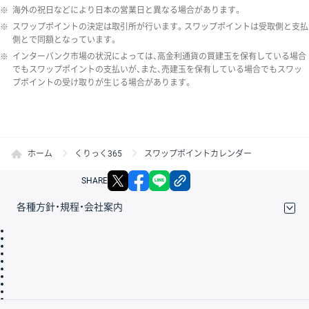
※
海外の祝日などにより日本の営業日と異なる場合があります。
※
スワップポイントの決定は取引所が行います。スワップポイントは受取側と支払
側とで同額となっています。
※
インターバンク市場の状況によっては、高金利通貨の買建玉を保有している場合
でもスワップポイントの支払いが、また、売建玉を保有している場合でもスワッ
プポイントの受け取りが生じる場合があります。
ホーム
くりっく365
スワップポイントカレンダー
X
facebook
LINE
リンクをコピー
SHARE
各種方針・規程・会社案内
取引規程・約款
サイトマップ
その他のご案内
個人情報保護方針
最良執行方針
サイトのご利用について
ディスクレイマー
信託保全
リスク説明
会社案内