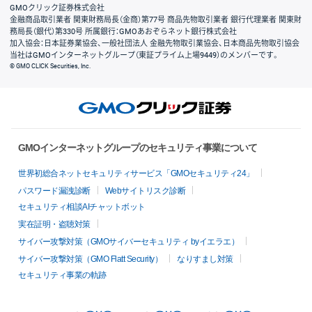
GMOクリック証券株式会社
金融商品取引業者 関東財務局長（金商）第77号 商品先物取引業者 銀行代理業者 関東財
務局長（銀代）第330号 所属銀行：GMOあおぞらネット銀行株式会社
加入協会：日本証券業協会、一般社団法人 金融先物取引業協会、日本商品先物取引協会
当社はGMOインターネットグループ（東証プライム上場9449）のメンバーです。
© GMO CLICK Securities, Inc.
GMOインターネットグループのセキュリティ事業について
世界初総合ネットセキュリティサービス「GMOセキュリティ24」
パスワード漏洩診断
Webサイトリスク診断
セキュリティ相談AIチャットボット
実在証明・盗聴対策
サイバー攻撃対策（GMOサイバーセキュリティ byイエラエ）
サイバー攻撃対策（GMO Flatt Security）
なりすまし対策
セキュリティ事業の軌跡