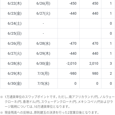
6/22(木)
6/26(月)
-450
450
1
6/23(金)
6/27(火)
-440
440
1
6/24(土)
-
0
6/25(日)
-
0
6/26(月)
6/28(水)
-470
470
1
6/27(火)
6/29(木)
-440
440
1
6/28(水)
6/30(金)
-2,010
2,010
3
6/29(木)
7/3(月)
-980
980
2
6/30(金)
7/5(水)
0
0
0
※
1万通貨単位のスワップポイントです。ただし、南アフリカランド/円、ノルウェー
クローネ/円、香港ドル/円、スウェーデンクローナ/円、メキシコペソ/円およびラ
ージ銘柄については、10万通貨単位となります。
※
現金残高への反映は、原則建玉の決済を行った2営業日後となります。