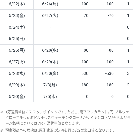
6/22(木)
6/26(月)
100
-100
1
6/23(金)
6/27(火)
70
-70
1
6/24(土)
-
0
6/25(日)
-
0
6/26(月)
6/28(水)
80
-80
1
6/27(火)
6/29(木)
100
-100
1
6/28(水)
6/30(金)
530
-530
3
6/29(木)
7/3(月)
180
-180
2
6/30(金)
7/5(水)
0
0
0
※
1万通貨単位のスワップポイントです。ただし、南アフリカランド/円、ノルウェー
クローネ/円、香港ドル/円、スウェーデンクローナ/円、メキシコペソ/円およびラ
ージ銘柄については、10万通貨単位となります。
※
現金残高への反映は、原則建玉の決済を行った2営業日後となります。