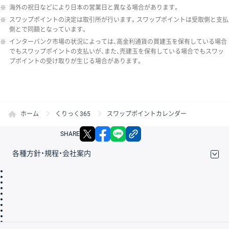
※
海外の祝日などにより日本の営業日と異なる場合があります。
※
スワップポイントの決定は取引所が行います。スワップポイントは受取側と支払
側とで同額となっています。
※
インターバンク市場の状況によっては、高金利通貨の買建玉を保有している場合
でもスワップポイントの支払いが、また、売建玉を保有している場合でもスワッ
プポイントの受け取りが生じる場合があります。
ホーム
くりっく365
スワップポイントカレンダー
X
facebook
LINE
リンクをコピー
SHARE
各種方針・規程・会社案内
取引規程・約款
サイトマップ
その他のご案内
個人情報保護方針
最良執行方針
サイトのご利用について
ディスクレイマー
信託保全
リスク説明
会社案内