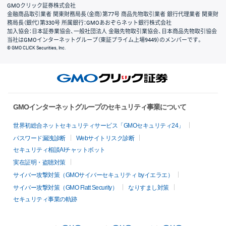
GMOクリック証券株式会社
金融商品取引業者 関東財務局長（金商）第77号 商品先物取引業者 銀行代理業者 関東財
務局長（銀代）第330号 所属銀行：GMOあおぞらネット銀行株式会社
加入協会：日本証券業協会、一般社団法人 金融先物取引業協会、日本商品先物取引協会
当社はGMOインターネットグループ（東証プライム上場9449）のメンバーです。
© GMO CLICK Securities, Inc.
GMOインターネットグループのセキュリティ事業について
世界初総合ネットセキュリティサービス「GMOセキュリティ24」
パスワード漏洩診断
Webサイトリスク診断
セキュリティ相談AIチャットボット
実在証明・盗聴対策
サイバー攻撃対策（GMOサイバーセキュリティ byイエラエ）
サイバー攻撃対策（GMO Flatt Security）
なりすまし対策
セキュリティ事業の軌跡