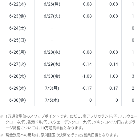
6/22(木)
6/26(月)
-0.08
0.08
1
6/23(金)
6/27(火)
-0.08
0.08
1
6/24(土)
-
0
6/25(日)
-
0
6/26(月)
6/28(水)
-0.08
0.08
1
6/27(火)
6/29(木)
-0.14
0.14
1
6/28(水)
6/30(金)
-1.03
1.03
3
6/29(木)
7/3(月)
-0.17
0.17
2
6/30(金)
7/5(水)
0
0
0
※
1万通貨単位のスワップポイントです。ただし、南アフリカランド/円、ノルウェー
クローネ/円、香港ドル/円、スウェーデンクローナ/円、メキシコペソ/円およびラ
ージ銘柄については、10万通貨単位となります。
※
現金残高への反映は、原則建玉の決済を行った2営業日後となります。