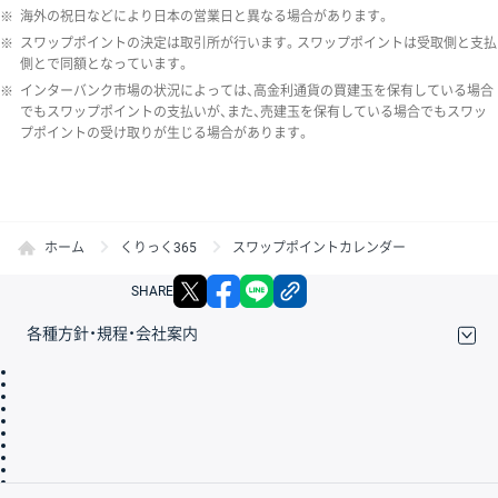
※
海外の祝日などにより日本の営業日と異なる場合があります。
※
スワップポイントの決定は取引所が行います。スワップポイントは受取側と支払
側とで同額となっています。
※
インターバンク市場の状況によっては、高金利通貨の買建玉を保有している場合
でもスワップポイントの支払いが、また、売建玉を保有している場合でもスワッ
プポイントの受け取りが生じる場合があります。
ホーム
くりっく365
スワップポイントカレンダー
X
facebook
LINE
リンクをコピー
SHARE
各種方針・規程・会社案内
取引規程・約款
サイトマップ
その他のご案内
個人情報保護方針
最良執行方針
サイトのご利用について
ディスクレイマー
信託保全
リスク説明
会社案内