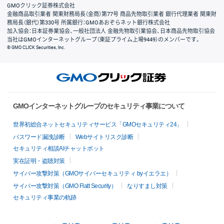
GMOクリック証券株式会社
金融商品取引業者 関東財務局長（金商）第77号 商品先物取引業者 銀行代理業者 関東財
務局長（銀代）第330号 所属銀行：GMOあおぞらネット銀行株式会社
加入協会：日本証券業協会、一般社団法人 金融先物取引業協会、日本商品先物取引協会
当社はGMOインターネットグループ（東証プライム上場9449）のメンバーです。
© GMO CLICK Securities, Inc.
GMOインターネットグループのセキュリティ事業について
世界初総合ネットセキュリティサービス「GMOセキュリティ24」
パスワード漏洩診断
Webサイトリスク診断
セキュリティ相談AIチャットボット
実在証明・盗聴対策
サイバー攻撃対策（GMOサイバーセキュリティ byイエラエ）
サイバー攻撃対策（GMO Flatt Security）
なりすまし対策
セキュリティ事業の軌跡