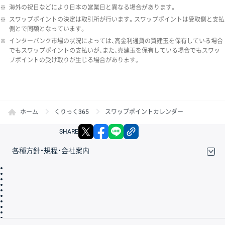
※
海外の祝日などにより日本の営業日と異なる場合があります。
※
スワップポイントの決定は取引所が行います。スワップポイントは受取側と支払
側とで同額となっています。
※
インターバンク市場の状況によっては、高金利通貨の買建玉を保有している場合
でもスワップポイントの支払いが、また、売建玉を保有している場合でもスワッ
プポイントの受け取りが生じる場合があります。
ホーム
くりっく365
スワップポイントカレンダー
X
facebook
LINE
リンクをコピー
SHARE
各種方針・規程・会社案内
取引規程・約款
サイトマップ
その他のご案内
個人情報保護方針
最良執行方針
サイトのご利用について
ディスクレイマー
信託保全
リスク説明
会社案内