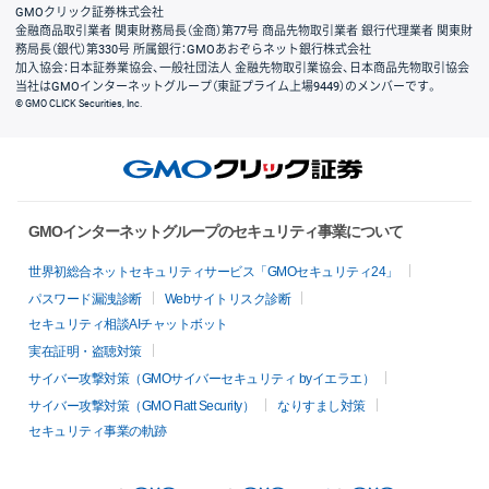
GMOクリック証券株式会社
金融商品取引業者 関東財務局長（金商）第77号 商品先物取引業者 銀行代理業者 関東財
務局長（銀代）第330号 所属銀行：GMOあおぞらネット銀行株式会社
加入協会：日本証券業協会、一般社団法人 金融先物取引業協会、日本商品先物取引協会
当社はGMOインターネットグループ（東証プライム上場9449）のメンバーです。
© GMO CLICK Securities, Inc.
GMOインターネットグループのセキュリティ事業について
世界初総合ネットセキュリティサービス「GMOセキュリティ24」
パスワード漏洩診断
Webサイトリスク診断
セキュリティ相談AIチャットボット
実在証明・盗聴対策
サイバー攻撃対策（GMOサイバーセキュリティ byイエラエ）
サイバー攻撃対策（GMO Flatt Security）
なりすまし対策
セキュリティ事業の軌跡