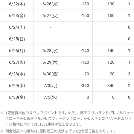
6/22(木)
6/26(月)
-130
130
1
6/23(金)
6/27(火)
-150
150
1
6/24(土)
-
0
6/25(日)
-
0
6/26(月)
6/28(水)
-140
140
1
6/27(火)
6/29(木)
-120
120
1
6/28(水)
6/30(金)
-20
20
3
6/29(木)
7/3(月)
-340
340
2
6/30(金)
7/5(水)
0
0
0
※
1万通貨単位のスワップポイントです。ただし、南アフリカランド/円、ノルウェー
クローネ/円、香港ドル/円、スウェーデンクローナ/円、メキシコペソ/円およびラ
ージ銘柄については、10万通貨単位となります。
※
現金残高への反映は、原則建玉の決済を行った2営業日後となります。