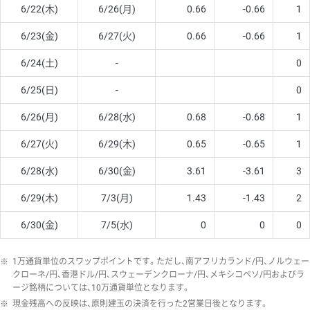
6/22(木)
6/26(月)
0.66
-0.66
1
6/23(金)
6/27(火)
0.66
-0.66
1
6/24(土)
-
0
6/25(日)
-
0
6/26(月)
6/28(水)
0.68
-0.68
1
6/27(火)
6/29(木)
0.65
-0.65
1
6/28(水)
6/30(金)
3.61
-3.61
3
6/29(木)
7/3(月)
1.43
-1.43
2
6/30(金)
7/5(水)
0
0
0
※
1万通貨単位のスワップポイントです。ただし、南アフリカランド/円、ノルウェー
クローネ/円、香港ドル/円、スウェーデンクローナ/円、メキシコペソ/円およびラ
ージ銘柄については、10万通貨単位となります。
※
現金残高への反映は、原則建玉の決済を行った2営業日後となります。