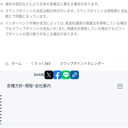
※
海外の祝日などにより日本の営業日と異なる場合があります。
※
スワップポイントの決定は取引所が行います。スワップポイントは受取側と支払
側とで同額となっています。
※
インターバンク市場の状況によっては、高金利通貨の買建玉を保有している場合
でもスワップポイントの支払いが、また、売建玉を保有している場合でもスワッ
プポイントの受け取りが生じる場合があります。
ホーム
くりっく365
スワップポイントカレンダー
X
facebook
LINE
リンクをコピー
SHARE
各種方針・規程・会社案内
取引規程・約款
サイトマップ
その他のご案内
個人情報保護方針
最良執行方針
サイトのご利用について
ディスクレイマー
信託保全
リスク説明
会社案内