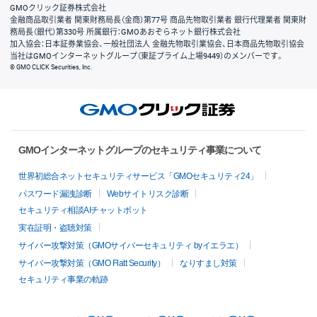
GMOクリック証券株式会社
金融商品取引業者 関東財務局長（金商）第77号 商品先物取引業者 銀行代理業者 関東財
務局長（銀代）第330号 所属銀行：GMOあおぞらネット銀行株式会社
加入協会：日本証券業協会、一般社団法人 金融先物取引業協会、日本商品先物取引協会
当社はGMOインターネットグループ（東証プライム上場9449）のメンバーです。
© GMO CLICK Securities, Inc.
GMOインターネットグループのセキュリティ事業について
世界初総合ネットセキュリティサービス「GMOセキュリティ24」
パスワード漏洩診断
Webサイトリスク診断
セキュリティ相談AIチャットボット
実在証明・盗聴対策
サイバー攻撃対策（GMOサイバーセキュリティ byイエラエ）
サイバー攻撃対策（GMO Flatt Security）
なりすまし対策
セキュリティ事業の軌跡