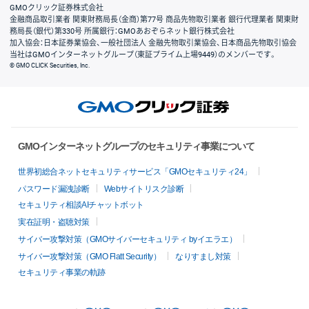
GMOクリック証券株式会社
金融商品取引業者 関東財務局長（金商）第77号 商品先物取引業者 銀行代理業者 関東財
務局長（銀代）第330号 所属銀行：GMOあおぞらネット銀行株式会社
加入協会：日本証券業協会、一般社団法人 金融先物取引業協会、日本商品先物取引協会
当社はGMOインターネットグループ（東証プライム上場9449）のメンバーです。
© GMO CLICK Securities, Inc.
GMOインターネットグループのセキュリティ事業について
世界初総合ネットセキュリティサービス「GMOセキュリティ24」
パスワード漏洩診断
Webサイトリスク診断
セキュリティ相談AIチャットボット
実在証明・盗聴対策
サイバー攻撃対策（GMOサイバーセキュリティ byイエラエ）
サイバー攻撃対策（GMO Flatt Security）
なりすまし対策
セキュリティ事業の軌跡