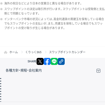
※
海外の祝日などにより日本の営業日と異なる場合があります。
※
スワップポイントの決定は取引所が行います。スワップポイントは受取側と支払
側とで同額となっています。
※
インターバンク市場の状況によっては、高金利通貨の買建玉を保有している場合
でもスワップポイントの支払いが、また、売建玉を保有している場合でもスワッ
プポイントの受け取りが生じる場合があります。
ホーム
くりっく365
スワップポイントカレンダー
X
facebook
LINE
リンクをコピー
SHARE
各種方針・規程・会社案内
取引規程・約款
サイトマップ
その他のご案内
個人情報保護方針
最良執行方針
サイトのご利用について
ディスクレイマー
信託保全
リスク説明
会社案内