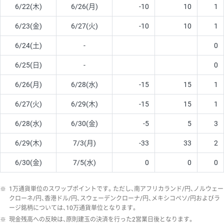
6/22(木)
6/26(月)
-10
10
1
6/23(金)
6/27(火)
-10
10
1
6/24(土)
-
0
6/25(日)
-
0
6/26(月)
6/28(水)
-15
15
1
6/27(火)
6/29(木)
-15
15
1
6/28(水)
6/30(金)
-5
5
3
6/29(木)
7/3(月)
-33
33
2
6/30(金)
7/5(水)
0
0
0
※
1万通貨単位のスワップポイントです。ただし、南アフリカランド/円、ノルウェー
クローネ/円、香港ドル/円、スウェーデンクローナ/円、メキシコペソ/円およびラ
ージ銘柄については、10万通貨単位となります。
※
現金残高への反映は、原則建玉の決済を行った2営業日後となります。