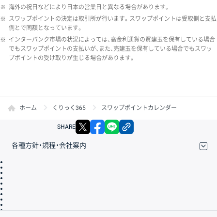
※
海外の祝日などにより日本の営業日と異なる場合があります。
※
スワップポイントの決定は取引所が行います。スワップポイントは受取側と支払
側とで同額となっています。
※
インターバンク市場の状況によっては、高金利通貨の買建玉を保有している場合
でもスワップポイントの支払いが、また、売建玉を保有している場合でもスワッ
プポイントの受け取りが生じる場合があります。
ホーム
くりっく365
スワップポイントカレンダー
X
facebook
LINE
リンクをコピー
SHARE
各種方針・規程・会社案内
取引規程・約款
サイトマップ
その他のご案内
個人情報保護方針
最良執行方針
サイトのご利用について
ディスクレイマー
信託保全
リスク説明
会社案内