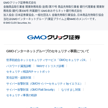
GMOクリック証券株式会社
金融商品取引業者 関東財務局長（金商）第77号 商品先物取引業者 銀行代理業者 関東財
務局長（銀代）第330号 所属銀行：GMOあおぞらネット銀行株式会社
加入協会：日本証券業協会、一般社団法人 金融先物取引業協会、日本商品先物取引協会
当社はGMOインターネットグループ（東証プライム上場9449）のメンバーです。
© GMO CLICK Securities, Inc.
GMOインターネットグループのセキュリティ事業について
世界初総合ネットセキュリティサービス「GMOセキュリティ24」
パスワード漏洩診断
Webサイトリスク診断
セキュリティ相談AIチャットボット
実在証明・盗聴対策
サイバー攻撃対策（GMOサイバーセキュリティ byイエラエ）
サイバー攻撃対策（GMO Flatt Security）
なりすまし対策
セキュリティ事業の軌跡