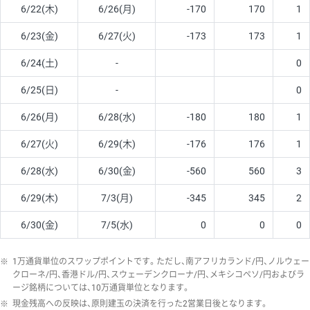
6/22(木)
6/26(月)
-170
170
1
6/23(金)
6/27(火)
-173
173
1
6/24(土)
-
0
6/25(日)
-
0
6/26(月)
6/28(水)
-180
180
1
6/27(火)
6/29(木)
-176
176
1
6/28(水)
6/30(金)
-560
560
3
6/29(木)
7/3(月)
-345
345
2
6/30(金)
7/5(水)
0
0
0
※
1万通貨単位のスワップポイントです。ただし、南アフリカランド/円、ノルウェー
クローネ/円、香港ドル/円、スウェーデンクローナ/円、メキシコペソ/円およびラ
ージ銘柄については、10万通貨単位となります。
※
現金残高への反映は、原則建玉の決済を行った2営業日後となります。