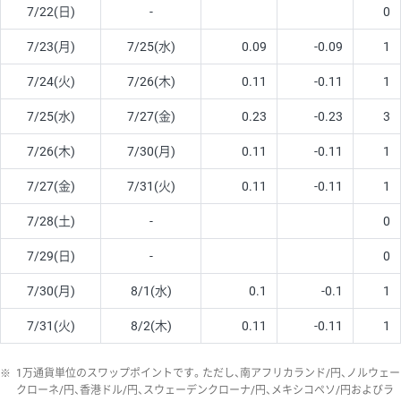
7/22(日)
-
0
7/23(月)
7/25(水)
0.09
-0.09
1
7/24(火)
7/26(木)
0.11
-0.11
1
7/25(水)
7/27(金)
0.23
-0.23
3
7/26(木)
7/30(月)
0.11
-0.11
1
7/27(金)
7/31(火)
0.11
-0.11
1
7/28(土)
-
0
7/29(日)
-
0
7/30(月)
8/1(水)
0.1
-0.1
1
7/31(火)
8/2(木)
0.11
-0.11
1
※
1万通貨単位のスワップポイントです。ただし、南アフリカランド/円、ノルウェー
クローネ/円、香港ドル/円、スウェーデンクローナ/円、メキシコペソ/円およびラ