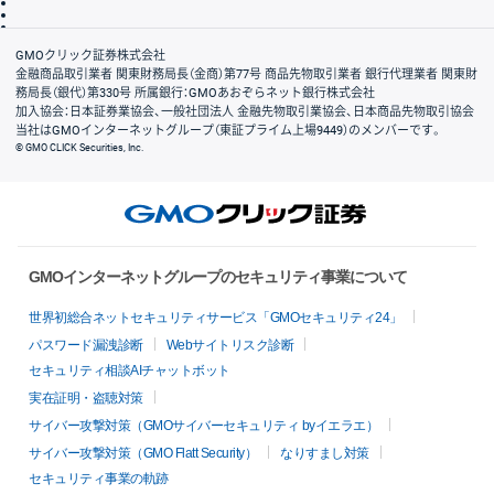
信託保全
リスク説明
会社案内
GMOクリック証券株式会社
金融商品取引業者 関東財務局長（金商）第77号 商品先物取引業者 銀行代理業者 関東財
務局長（銀代）第330号 所属銀行：GMOあおぞらネット銀行株式会社
加入協会：日本証券業協会、一般社団法人 金融先物取引業協会、日本商品先物取引協会
当社はGMOインターネットグループ（東証プライム上場9449）のメンバーです。
© GMO CLICK Securities, Inc.
GMOインターネットグループのセキュリティ事業について
世界初総合ネットセキュリティサービス「GMOセキュリティ24」
パスワード漏洩診断
Webサイトリスク診断
セキュリティ相談AIチャットボット
実在証明・盗聴対策
サイバー攻撃対策（GMOサイバーセキュリティ byイエラエ）
サイバー攻撃対策（GMO Flatt Security）
なりすまし対策
セキュリティ事業の軌跡