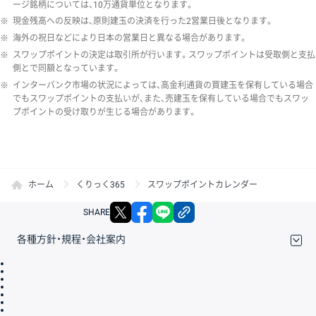
ージ銘柄については、10万通貨単位となります。
※
現金残高への反映は、原則建玉の決済を行った2営業日後となります。
※
海外の祝日などにより日本の営業日と異なる場合があります。
※
スワップポイントの決定は取引所が行います。スワップポイントは受取側と支払
側とで同額となっています。
※
インターバンク市場の状況によっては、高金利通貨の買建玉を保有している場合
でもスワップポイントの支払いが、また、売建玉を保有している場合でもスワッ
プポイントの受け取りが生じる場合があります。
ホーム
くりっく365
スワップポイントカレンダー
X
facebook
LINE
リンクをコピー
SHARE
各種方針・規程・会社案内
取引規程・約款
サイトマップ
その他のご案内
個人情報保護方針
最良執行方針
サイトのご利用について
ディスクレイマー