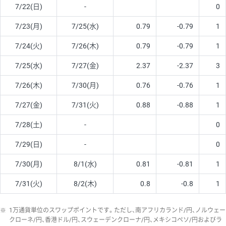
7/22(日)
-
0
7/23(月)
7/25(水)
0.79
-0.79
1
7/24(火)
7/26(木)
0.79
-0.79
1
7/25(水)
7/27(金)
2.37
-2.37
3
7/26(木)
7/30(月)
0.76
-0.76
1
7/27(金)
7/31(火)
0.88
-0.88
1
7/28(土)
-
0
7/29(日)
-
0
7/30(月)
8/1(水)
0.81
-0.81
1
7/31(火)
8/2(木)
0.8
-0.8
1
※
1万通貨単位のスワップポイントです。ただし、南アフリカランド/円、ノルウェー
クローネ/円、香港ドル/円、スウェーデンクローナ/円、メキシコペソ/円およびラ