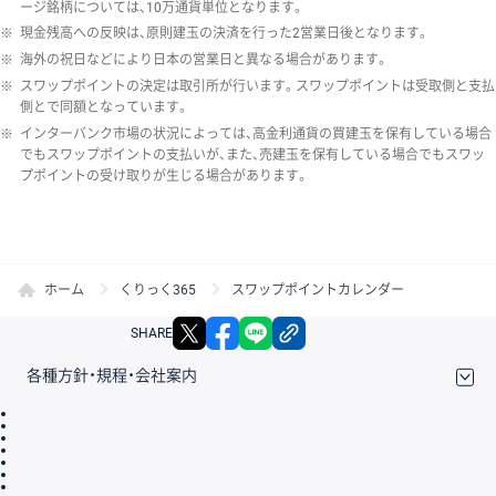
ージ銘柄については、10万通貨単位となります。
※
現金残高への反映は、原則建玉の決済を行った2営業日後となります。
※
海外の祝日などにより日本の営業日と異なる場合があります。
※
スワップポイントの決定は取引所が行います。スワップポイントは受取側と支払
側とで同額となっています。
※
インターバンク市場の状況によっては、高金利通貨の買建玉を保有している場合
でもスワップポイントの支払いが、また、売建玉を保有している場合でもスワッ
プポイントの受け取りが生じる場合があります。
ホーム
くりっく365
スワップポイントカレンダー
X
facebook
LINE
リンクをコピー
SHARE
各種方針・規程・会社案内
取引規程・約款
サイトマップ
その他のご案内
個人情報保護方針
最良執行方針
サイトのご利用について
ディスクレイマー