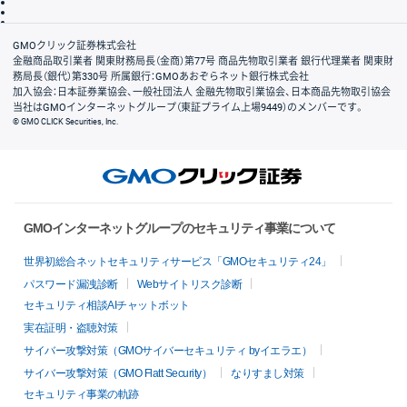
信託保全
リスク説明
会社案内
GMOクリック証券株式会社
金融商品取引業者 関東財務局長（金商）第77号 商品先物取引業者 銀行代理業者 関東財
務局長（銀代）第330号 所属銀行：GMOあおぞらネット銀行株式会社
加入協会：日本証券業協会、一般社団法人 金融先物取引業協会、日本商品先物取引協会
当社はGMOインターネットグループ（東証プライム上場9449）のメンバーです。
© GMO CLICK Securities, Inc.
GMOインターネットグループのセキュリティ事業について
世界初総合ネットセキュリティサービス「GMOセキュリティ24」
パスワード漏洩診断
Webサイトリスク診断
セキュリティ相談AIチャットボット
実在証明・盗聴対策
サイバー攻撃対策（GMOサイバーセキュリティ byイエラエ）
サイバー攻撃対策（GMO Flatt Security）
なりすまし対策
セキュリティ事業の軌跡