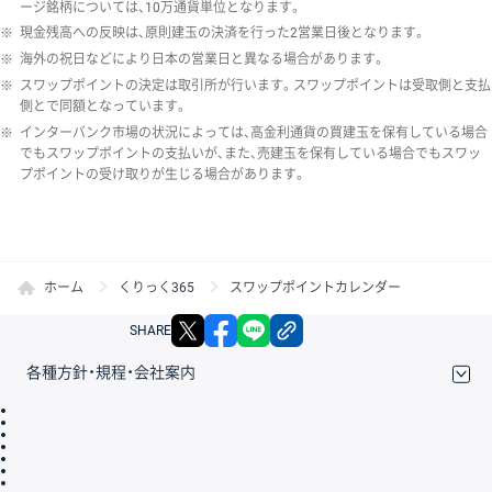
ージ銘柄については、10万通貨単位となります。
※
現金残高への反映は、原則建玉の決済を行った2営業日後となります。
※
海外の祝日などにより日本の営業日と異なる場合があります。
※
スワップポイントの決定は取引所が行います。スワップポイントは受取側と支払
側とで同額となっています。
※
インターバンク市場の状況によっては、高金利通貨の買建玉を保有している場合
でもスワップポイントの支払いが、また、売建玉を保有している場合でもスワッ
プポイントの受け取りが生じる場合があります。
ホーム
くりっく365
スワップポイントカレンダー
X
facebook
LINE
リンクをコピー
SHARE
各種方針・規程・会社案内
取引規程・約款
サイトマップ
その他のご案内
個人情報保護方針
最良執行方針
サイトのご利用について
ディスクレイマー