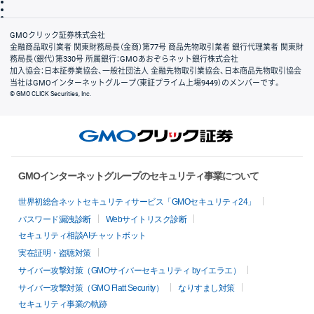
信託保全
リスク説明
会社案内
GMOクリック証券株式会社
金融商品取引業者 関東財務局長（金商）第77号 商品先物取引業者 銀行代理業者 関東財
務局長（銀代）第330号 所属銀行：GMOあおぞらネット銀行株式会社
加入協会：日本証券業協会、一般社団法人 金融先物取引業協会、日本商品先物取引協会
当社はGMOインターネットグループ（東証プライム上場9449）のメンバーです。
© GMO CLICK Securities, Inc.
GMOインターネットグループのセキュリティ事業について
世界初総合ネットセキュリティサービス「GMOセキュリティ24」
パスワード漏洩診断
Webサイトリスク診断
セキュリティ相談AIチャットボット
実在証明・盗聴対策
サイバー攻撃対策（GMOサイバーセキュリティ byイエラエ）
サイバー攻撃対策（GMO Flatt Security）
なりすまし対策
セキュリティ事業の軌跡