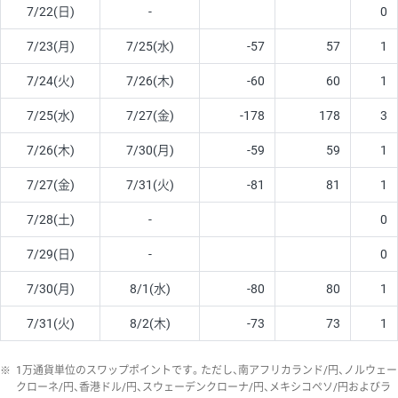
7/22(日)
-
0
7/23(月)
7/25(水)
-57
57
1
7/24(火)
7/26(木)
-60
60
1
7/25(水)
7/27(金)
-178
178
3
7/26(木)
7/30(月)
-59
59
1
7/27(金)
7/31(火)
-81
81
1
7/28(土)
-
0
7/29(日)
-
0
7/30(月)
8/1(水)
-80
80
1
7/31(火)
8/2(木)
-73
73
1
※
1万通貨単位のスワップポイントです。ただし、南アフリカランド/円、ノルウェー
クローネ/円、香港ドル/円、スウェーデンクローナ/円、メキシコペソ/円およびラ