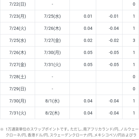
7/22(日)
-
0
7/23(月)
7/25(水)
0.01
-0.01
1
7/24(火)
7/26(木)
0.04
-0.04
1
7/25(水)
7/27(金)
0.02
-0.02
3
7/26(木)
7/30(月)
0.05
-0.05
1
7/27(金)
7/31(火)
0.05
-0.05
1
7/28(土)
-
0
7/29(日)
-
0
7/30(月)
8/1(水)
0.04
-0.04
1
7/31(火)
8/2(木)
0.04
-0.04
1
※
1万通貨単位のスワップポイントです。ただし、南アフリカランド/円、ノルウェー
クローネ/円、香港ドル/円、スウェーデンクローナ/円、メキシコペソ/円およびラ