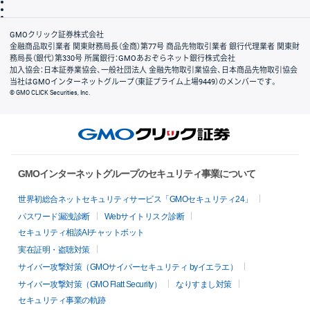
信託保全
リスク説明
会社案内
GMOクリック証券株式会社
金融商品取引業者 関東財務局長（金商）第77号 商品先物取引業者 銀行代理業者 関東財
務局長（銀代）第330号 所属銀行：GMOあおぞらネット銀行株式会社
加入協会：日本証券業協会、一般社団法人 金融先物取引業協会、日本商品先物取引協会
当社はGMOインターネットグループ（東証プライム上場9449）のメンバーです。
© GMO CLICK Securities, Inc.
GMOインターネットグループのセキュリティ事業について
世界初総合ネットセキュリティサービス「GMOセキュリティ24」
パスワード漏洩診断
Webサイトリスク診断
セキュリティ相談AIチャットボット
実在証明・盗聴対策
サイバー攻撃対策（GMOサイバーセキュリティ byイエラエ）
サイバー攻撃対策（GMO Flatt Security）
なりすまし対策
セキュリティ事業の軌跡