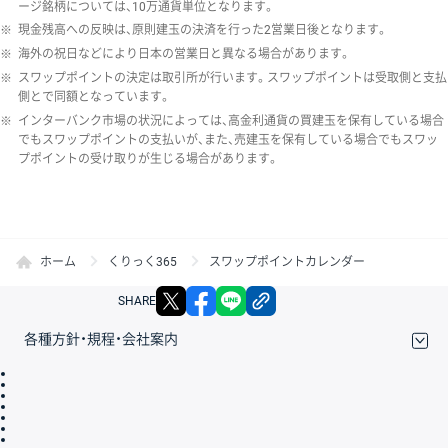
ージ銘柄については、10万通貨単位となります。
※
現金残高への反映は、原則建玉の決済を行った2営業日後となります。
※
海外の祝日などにより日本の営業日と異なる場合があります。
※
スワップポイントの決定は取引所が行います。スワップポイントは受取側と支払
側とで同額となっています。
※
インターバンク市場の状況によっては、高金利通貨の買建玉を保有している場合
でもスワップポイントの支払いが、また、売建玉を保有している場合でもスワッ
プポイントの受け取りが生じる場合があります。
ホーム
くりっく365
スワップポイントカレンダー
X
facebook
LINE
リンクをコピー
SHARE
各種方針・規程・会社案内
取引規程・約款
サイトマップ
その他のご案内
個人情報保護方針
最良執行方針
サイトのご利用について
ディスクレイマー