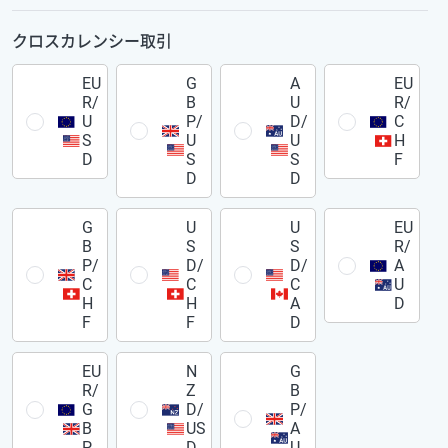
クロスカレンシー取引
EU
G
A
EU
R/
B
U
R/
U
P/
D/
C
S
U
U
H
D
S
S
F
D
D
G
U
U
EU
B
S
S
R/
P/
D/
D/
A
C
C
C
U
H
H
A
D
F
F
D
EU
N
G
R/
Z
B
G
D/
P/
B
US
A
P
D
U