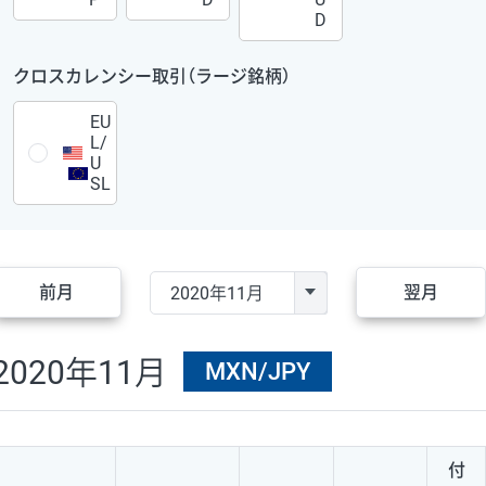
D
クロスカレンシー取引（ラージ銘柄）
EU
L/
U
SL
前月
翌月
2020年11月
MXN/JPY
付