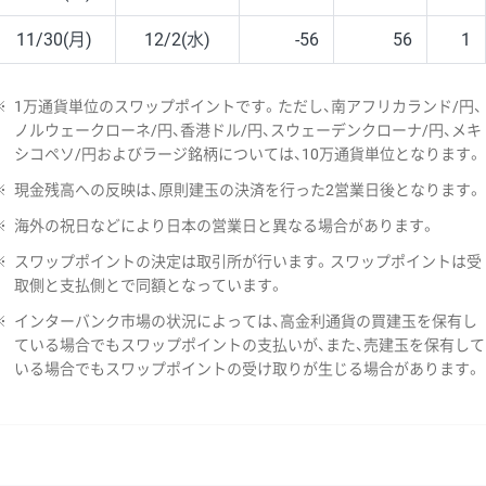
11/30(月)
12/2(水)
-56
56
1
※
1万通貨単位のスワップポイントです。ただし、南アフリカランド/円、
ノルウェークローネ/円、香港ドル/円、スウェーデンクローナ/円、メキ
シコペソ/円およびラージ銘柄については、10万通貨単位となります。
※
現金残高への反映は、原則建玉の決済を行った2営業日後となります。
※
海外の祝日などにより日本の営業日と異なる場合があります。
※
スワップポイントの決定は取引所が行います。スワップポイントは受
取側と支払側とで同額となっています。
※
インターバンク市場の状況によっては、高金利通貨の買建玉を保有し
ている場合でもスワップポイントの支払いが、また、売建玉を保有して
いる場合でもスワップポイントの受け取りが生じる場合があります。