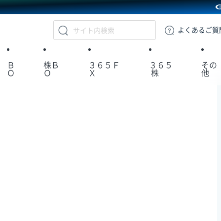
GMOクリック証券
よくある
ご質
Ｂ
株Ｂ
３６５Ｆ
３６５
その
Ｏ
Ｏ
Ｘ
株
他