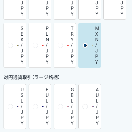
J
J
J
J
J
P
P
P
P
P
Y
Y
Y
Y
Y
S
P
T
M
E
L
R
X
K
N
Y
N
/
/
/
/
J
J
J
J
P
P
P
P
Y
Y
Y
Y
対円通貨取引（ラージ銘柄）
U
E
G
A
S
U
B
U
L
L
L
L
/
/
/
/
J
J
J
J
P
P
P
P
Y
Y
Y
Y