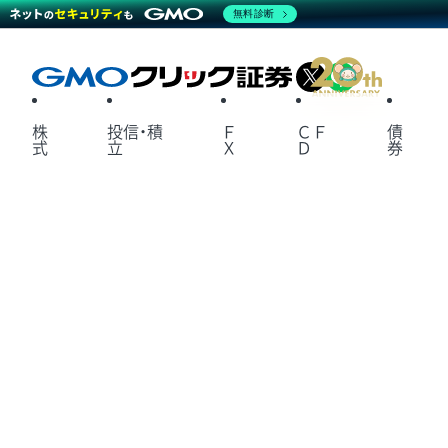
無料診断
X
LINE
株
投信・積
Ｆ
ＣＦ
債
式
立
Ｘ
Ｄ
券