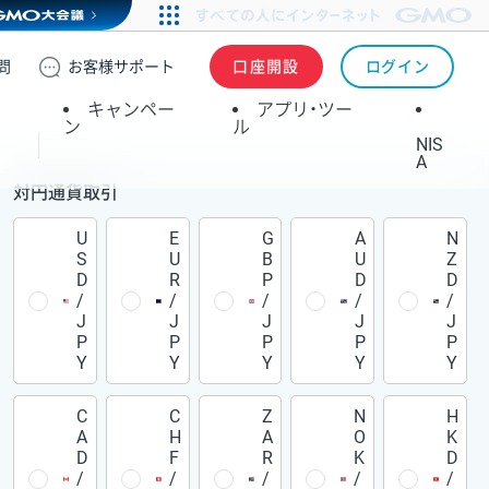
問
お客様
サポート
口座開設
ログイン
キャンペー
アプリ・ツー
ン
ル
NIS
A
対円通貨取引
U
E
G
A
N
S
U
B
U
Z
D
R
P
D
D
/
/
/
/
/
J
J
J
J
J
P
P
P
P
P
Y
Y
Y
Y
Y
C
C
Z
N
H
A
H
A
O
K
D
F
R
K
D
/
/
/
/
/