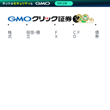
無料診断
X
LINE
株
投信・積
Ｆ
ＣＦ
債
式
立
Ｘ
Ｄ
券