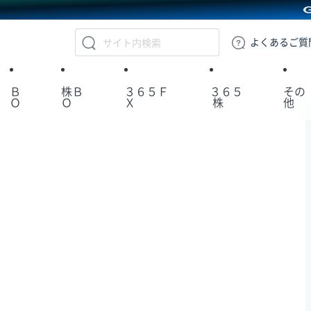
GMOクリック証券
よくある
ご質
Ｂ
株Ｂ
３６５Ｆ
３６５
その
Ｏ
Ｏ
Ｘ
株
他