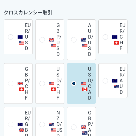
クロスカレンシー取引
EU
G
A
EU
R/
B
U
R/
U
P/
D/
C
S
U
U
H
D
S
S
F
D
D
G
U
U
EU
B
S
S
R/
P/
D/
D/
A
C
C
C
U
H
H
A
D
F
F
D
EU
N
G
R/
Z
B
G
D/
P/
B
US
A
P
D
U