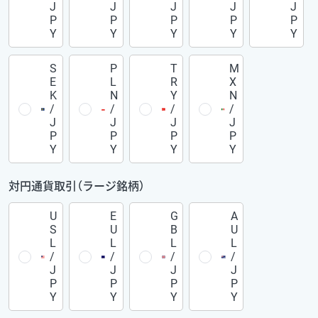
J
J
J
J
J
P
P
P
P
P
Y
Y
Y
Y
Y
S
P
T
M
E
L
R
X
K
N
Y
N
/
/
/
/
J
J
J
J
P
P
P
P
Y
Y
Y
Y
対円通貨取引（ラージ銘柄）
U
E
G
A
S
U
B
U
L
L
L
L
/
/
/
/
J
J
J
J
P
P
P
P
Y
Y
Y
Y