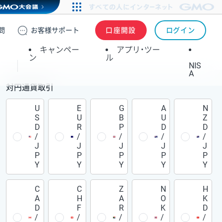
問
お客様
サポート
口座開設
ログイン
キャンペー
アプリ・ツー
ン
ル
NIS
A
対円通貨取引
U
E
G
A
N
S
U
B
U
Z
D
R
P
D
D
/
/
/
/
/
J
J
J
J
J
P
P
P
P
P
Y
Y
Y
Y
Y
C
C
Z
N
H
A
H
A
O
K
D
F
R
K
D
/
/
/
/
/