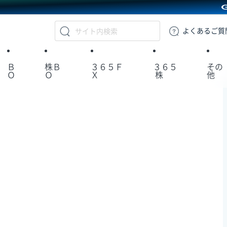
GMOクリック証券
よくある
ご質
Ｂ
株Ｂ
３６５Ｆ
３６５
その
Ｏ
Ｏ
Ｘ
株
他