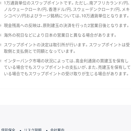
※
1万通貨単位のスワップポイントです。ただし、南アフリカランド/円、
ノルウェークローネ/円、香港ドル/円、スウェーデンクローナ/円、メキ
シコペソ/円およびラージ銘柄については、10万通貨単位となります。
※
現金残高への反映は、原則建玉の決済を行った2営業日後となります。
※
海外の祝日などにより日本の営業日と異なる場合があります。
※
スワップポイントの決定は取引所が行います。スワップポイントは受
取側と支払側とで同額となっています。
※
インターバンク市場の状況によっては、高金利通貨の買建玉を保有し
ている場合でもスワップポイントの支払いが、また、売建玉を保有して
いる場合でもスワップポイントの受け取りが生じる場合があります。
信託保全
リスク説明
会社案内