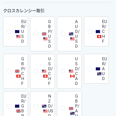
クロスカレンシー取引
EU
G
A
EU
R/
B
U
R/
U
P/
D/
C
S
U
U
H
D
S
S
F
D
D
G
U
U
EU
B
S
S
R/
P/
D/
D/
A
C
C
C
U
H
H
A
D
F
F
D
EU
N
G
R/
Z
B
G
D/
P/
B
US
A
P
D
U