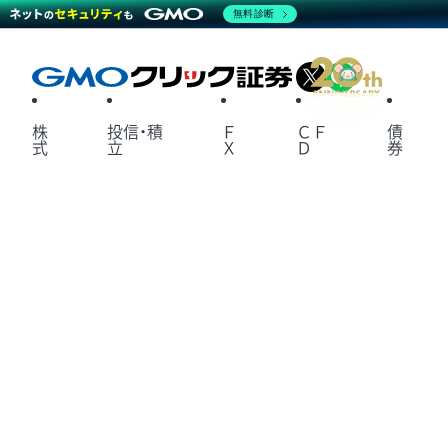
無料診断
X
LINE
株
投信・積
Ｆ
ＣＦ
債
式
立
Ｘ
Ｄ
券