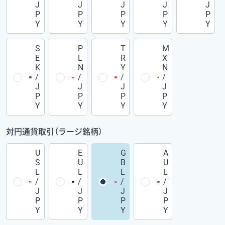
J
J
J
J
J
P
P
P
P
P
Y
Y
Y
Y
Y
S
P
T
M
E
L
R
X
K
N
Y
N
/
/
/
/
J
J
J
J
P
P
P
P
Y
Y
Y
Y
対円通貨取引（ラージ銘柄）
U
E
G
A
S
U
B
U
L
L
L
L
/
/
/
/
J
J
J
J
P
P
P
P
Y
Y
Y
Y