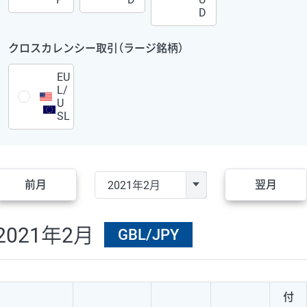
D
クロスカレンシー取引（ラージ銘柄）
EU
L/
U
SL
前月
翌月
2021年2月
GBL/JPY
付