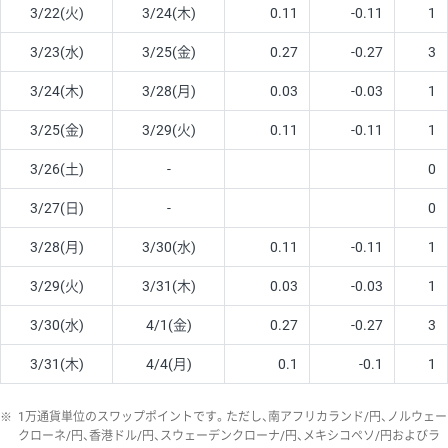
3/22(火)
3/24(木)
0.11
-0.11
1
3/23(水)
3/25(金)
0.27
-0.27
3
3/24(木)
3/28(月)
0.03
-0.03
1
3/25(金)
3/29(火)
0.11
-0.11
1
3/26(土)
-
0
3/27(日)
-
0
3/28(月)
3/30(水)
0.11
-0.11
1
3/29(火)
3/31(木)
0.03
-0.03
1
3/30(水)
4/1(金)
0.27
-0.27
3
3/31(木)
4/4(月)
0.1
-0.1
1
※
1万通貨単位のスワップポイントです。ただし、南アフリカランド/円、ノルウェー
クローネ/円、香港ドル/円、スウェーデンクローナ/円、メキシコペソ/円およびラ