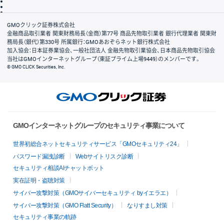
信託保全
リスク説明
会社案内
GMOクリック証券株式会社
金融商品取引業者 関東財務局長（金商）第77号 商品先物取引業者 銀行代理業者 関東財
務局長（銀代）第330号 所属銀行：GMOあおぞらネット銀行株式会社
加入協会：日本証券業協会、一般社団法人 金融先物取引業協会、日本商品先物取引協会
当社はGMOインターネットグループ（東証プライム上場9449）のメンバーです。
© GMO CLICK Securities, Inc.
GMOインターネットグループのセキュリティ事業について
世界初総合ネットセキュリティサービス「GMOセキュリティ24」
パスワード漏洩診断
Webサイトリスク診断
セキュリティ相談AIチャットボット
実在証明・盗聴対策
サイバー攻撃対策（GMOサイバーセキュリティ byイエラエ）
サイバー攻撃対策（GMO Flatt Security）
なりすまし対策
セキュリティ事業の軌跡