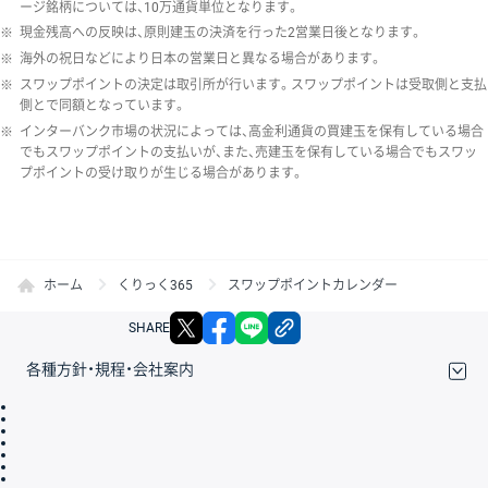
ージ銘柄については、10万通貨単位となります。
※
現金残高への反映は、原則建玉の決済を行った2営業日後となります。
※
海外の祝日などにより日本の営業日と異なる場合があります。
※
スワップポイントの決定は取引所が行います。スワップポイントは受取側と支払
側とで同額となっています。
※
インターバンク市場の状況によっては、高金利通貨の買建玉を保有している場合
でもスワップポイントの支払いが、また、売建玉を保有している場合でもスワッ
プポイントの受け取りが生じる場合があります。
ホーム
くりっく365
スワップポイントカレンダー
X
facebook
LINE
リンクをコピー
SHARE
各種方針・規程・会社案内
取引規程・約款
サイトマップ
その他のご案内
個人情報保護方針
最良執行方針
サイトのご利用について
ディスクレイマー