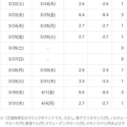
3/22(火)
3/24(木)
2.6
-2.6
1
3/23(水)
3/25(金)
8.4
-8.4
3
3/24(木)
3/28(月)
2.7
-2.7
1
3/25(金)
3/29(火)
2.7
-2.7
1
3/26(土)
-
0
3/27(日)
-
0
3/28(月)
3/30(水)
2.9
-2.9
1
3/29(火)
3/31(木)
3.3
-3.3
1
3/30(水)
4/1(金)
8.6
-8.6
3
3/31(木)
4/4(月)
2.7
-2.7
1
※
1万通貨単位のスワップポイントです。ただし、南アフリカランド/円、ノルウェー
クローネ/円、香港ドル/円、スウェーデンクローナ/円、メキシコペソ/円およびラ