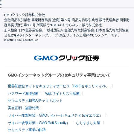
信託保全
リスク説明
会社案内
GMOクリック証券株式会社
金融商品取引業者 関東財務局長（金商）第77号 商品先物取引業者 銀行代理業者 関東財
務局長（銀代）第330号 所属銀行：GMOあおぞらネット銀行株式会社
加入協会：日本証券業協会、一般社団法人 金融先物取引業協会、日本商品先物取引協会
当社はGMOインターネットグループ（東証プライム上場9449）のメンバーです。
© GMO CLICK Securities, Inc.
GMOインターネットグループのセキュリティ事業について
世界初総合ネットセキュリティサービス「GMOセキュリティ24」
パスワード漏洩診断
Webサイトリスク診断
セキュリティ相談AIチャットボット
実在証明・盗聴対策
サイバー攻撃対策（GMOサイバーセキュリティ byイエラエ）
サイバー攻撃対策（GMO Flatt Security）
なりすまし対策
セキュリティ事業の軌跡