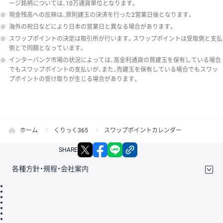
ージ銘柄については、10万通貨単位となります。
※
現金残高への反映は、原則建玉の決済を行った2営業日後となります。
※
海外の祝日などにより日本の営業日と異なる場合があります。
※
スワップポイントの決定は取引所が行います。スワップポイントは受取側と支払
側とで同額となっています。
※
インターバンク市場の状況によっては、高金利通貨の買建玉を保有している場合
でもスワップポイントの支払いが、また、売建玉を保有している場合でもスワッ
プポイントの受け取りが生じる場合があります。
ホーム
くりっく365
スワップポイントカレンダー
X
facebook
LINE
リンクをコピー
SHARE
各種方針・規程・会社案内
取引規程・約款
サイトマップ
その他のご案内
個人情報保護方針
最良執行方針
サイトのご利用について
ディスクレイマー