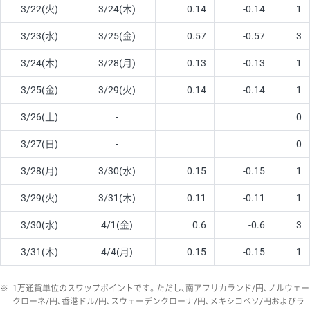
3/22(火)
3/24(木)
0.14
-0.14
1
3/23(水)
3/25(金)
0.57
-0.57
3
3/24(木)
3/28(月)
0.13
-0.13
1
3/25(金)
3/29(火)
0.14
-0.14
1
3/26(土)
-
0
3/27(日)
-
0
3/28(月)
3/30(水)
0.15
-0.15
1
3/29(火)
3/31(木)
0.11
-0.11
1
3/30(水)
4/1(金)
0.6
-0.6
3
3/31(木)
4/4(月)
0.15
-0.15
1
※
1万通貨単位のスワップポイントです。ただし、南アフリカランド/円、ノルウェー
クローネ/円、香港ドル/円、スウェーデンクローナ/円、メキシコペソ/円およびラ