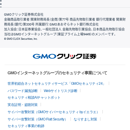
信託保全
リスク説明
会社案内
GMOクリック証券株式会社
金融商品取引業者 関東財務局長（金商）第77号 商品先物取引業者 銀行代理業者 関東財
務局長（銀代）第330号 所属銀行：GMOあおぞらネット銀行株式会社
加入協会：日本証券業協会、一般社団法人 金融先物取引業協会、日本商品先物取引協会
当社はGMOインターネットグループ（東証プライム上場9449）のメンバーです。
© GMO CLICK Securities, Inc.
GMOインターネットグループのセキュリティ事業について
世界初総合ネットセキュリティサービス「GMOセキュリティ24」
パスワード漏洩診断
Webサイトリスク診断
セキュリティ相談AIチャットボット
実在証明・盗聴対策
サイバー攻撃対策（GMOサイバーセキュリティ byイエラエ）
サイバー攻撃対策（GMO Flatt Security）
なりすまし対策
セキュリティ事業の軌跡