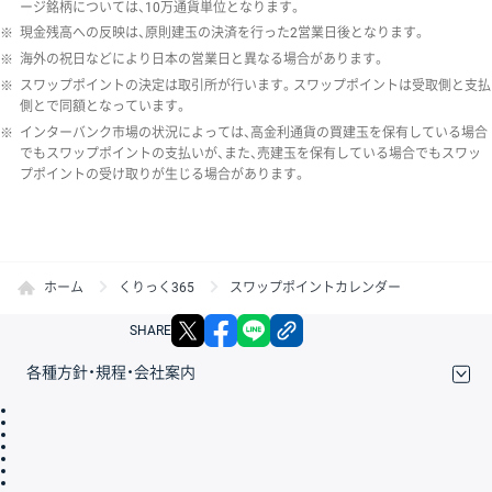
ージ銘柄については、10万通貨単位となります。
※
現金残高への反映は、原則建玉の決済を行った2営業日後となります。
※
海外の祝日などにより日本の営業日と異なる場合があります。
※
スワップポイントの決定は取引所が行います。スワップポイントは受取側と支払
側とで同額となっています。
※
インターバンク市場の状況によっては、高金利通貨の買建玉を保有している場合
でもスワップポイントの支払いが、また、売建玉を保有している場合でもスワッ
プポイントの受け取りが生じる場合があります。
ホーム
くりっく365
スワップポイントカレンダー
X
facebook
LINE
リンクをコピー
SHARE
各種方針・規程・会社案内
取引規程・約款
サイトマップ
その他のご案内
個人情報保護方針
最良執行方針
サイトのご利用について
ディスクレイマー