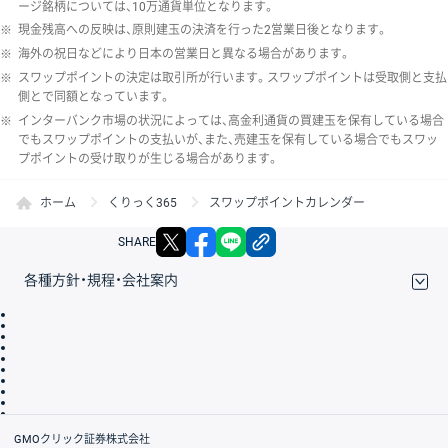
ージ銘柄については、10万通貨単位となります。
※
現金残高への反映は、原則建玉の決済を行った2営業日後となります。
※
海外の祝日などにより日本の営業日と異なる場合があります。
※
スワップポイントの決定は取引所が行います。スワップポイントは受取側と支払
側とで同額となっています。
※
インターバンク市場の状況によっては、高金利通貨の買建玉を保有している場合
でもスワップポイントの支払いが、また、売建玉を保有している場合でもスワッ
プポイントの受け取りが生じる場合があります。
ホーム
くりっく365
スワップポイントカレンダー
X
facebook
LINE
リンクをコピー
SHARE
各種方針・規程・会社案内
取引規程・約款
サイトマップ
その他のご案内
個人情報保護方針
最良執行方針
サイトのご利用について
ディスクレイマー
信託保全
リスク説明
会社案内
GMOクリック証券株式会社