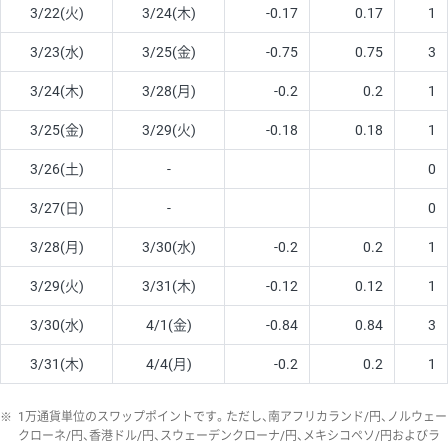
3/22(火)
3/24(木)
-0.17
0.17
1
3/23(水)
3/25(金)
-0.75
0.75
3
3/24(木)
3/28(月)
-0.2
0.2
1
3/25(金)
3/29(火)
-0.18
0.18
1
3/26(土)
-
0
3/27(日)
-
0
3/28(月)
3/30(水)
-0.2
0.2
1
3/29(火)
3/31(木)
-0.12
0.12
1
3/30(水)
4/1(金)
-0.84
0.84
3
3/31(木)
4/4(月)
-0.2
0.2
1
※
1万通貨単位のスワップポイントです。ただし、南アフリカランド/円、ノルウェー
クローネ/円、香港ドル/円、スウェーデンクローナ/円、メキシコペソ/円およびラ