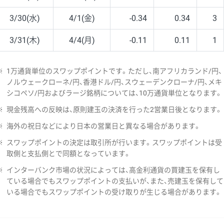
3/30(水)
4/1(金)
-0.34
0.34
3
3/31(木)
4/4(月)
-0.11
0.11
1
※
1万通貨単位のスワップポイントです。ただし、南アフリカランド/円、
ノルウェークローネ/円、香港ドル/円、スウェーデンクローナ/円、メキ
シコペソ/円およびラージ銘柄については、10万通貨単位となります。
※
現金残高への反映は、原則建玉の決済を行った2営業日後となります。
※
海外の祝日などにより日本の営業日と異なる場合があります。
※
スワップポイントの決定は取引所が行います。スワップポイントは受
取側と支払側とで同額となっています。
※
インターバンク市場の状況によっては、高金利通貨の買建玉を保有し
ている場合でもスワップポイントの支払いが、また、売建玉を保有して
いる場合でもスワップポイントの受け取りが生じる場合があります。