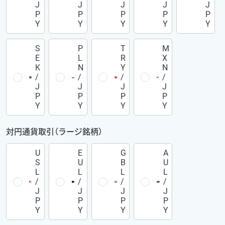
J
J
J
J
J
P
P
P
P
P
Y
Y
Y
Y
Y
S
P
T
M
E
L
R
X
K
N
Y
N
/
/
/
/
J
J
J
J
P
P
P
P
Y
Y
Y
Y
対円通貨取引（ラージ銘柄）
U
E
G
A
S
U
B
U
L
L
L
L
/
/
/
/
J
J
J
J
P
P
P
P
Y
Y
Y
Y