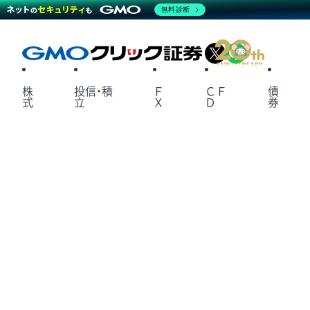
無料診断
X
LINE
株
投信・積
Ｆ
ＣＦ
債
式
立
Ｘ
Ｄ
券