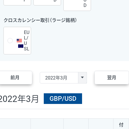
D
クロスカレンシー取引（ラージ銘柄）
EU
L/
U
SL
前月
翌月
2022年3月
GBP/USD
付