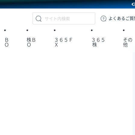
GMOクリック証券
よくある
ご質
Ｂ
株Ｂ
３６５Ｆ
３６５
その
Ｏ
Ｏ
Ｘ
株
他