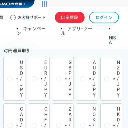
問
お客様
サポート
口座開設
ログイン
キャンペー
アプリ・ツー
ン
ル
NIS
A
対円通貨取引
U
E
G
A
N
S
U
B
U
Z
D
R
P
D
D
/
/
/
/
/
J
J
J
J
J
P
P
P
P
P
Y
Y
Y
Y
Y
C
C
Z
N
H
A
H
A
O
K
D
F
R
K
D
/
/
/
/
/