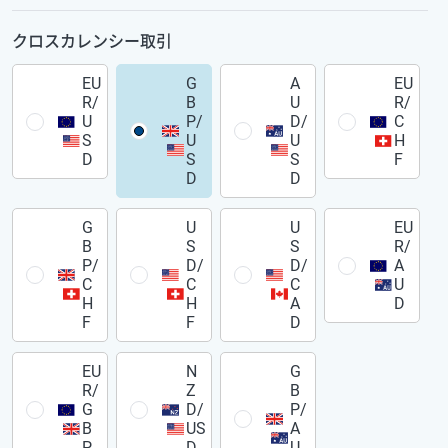
クロスカレンシー取引
EU
G
A
EU
R/
B
U
R/
U
P/
D/
C
S
U
U
H
D
S
S
F
D
D
G
U
U
EU
B
S
S
R/
P/
D/
D/
A
C
C
C
U
H
H
A
D
F
F
D
EU
N
G
R/
Z
B
G
D/
P/
B
US
A
P
D
U