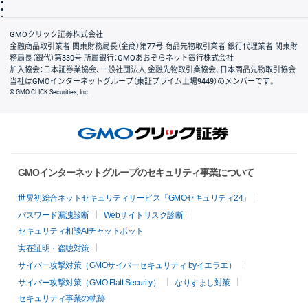
信託保全
リスク説明
会社案内
GMOクリック証券株式会社
金融商品取引業者 関東財務局長（金商）第77号 商品先物取引業者 銀行代理業者 関東財
務局長（銀代）第330号 所属銀行：GMOあおぞらネット銀行株式会社
加入協会：日本証券業協会、一般社団法人 金融先物取引業協会、日本商品先物取引協会
当社はGMOインターネットグループ（東証プライム上場9449）のメンバーです。
© GMO CLICK Securities, Inc.
GMOインターネットグループのセキュリティ事業について
世界初総合ネットセキュリティサービス「GMOセキュリティ24」
パスワード漏洩診断
Webサイトリスク診断
セキュリティ相談AIチャットボット
実在証明・盗聴対策
サイバー攻撃対策（GMOサイバーセキュリティ byイエラエ）
サイバー攻撃対策（GMO Flatt Security）
なりすまし対策
セキュリティ事業の軌跡