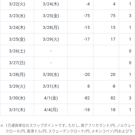
3/22(火)
3/24(木)
-4
4
1
3/23(水)
3/25(金)
-75
75
3
3/24(木)
3/28(月)
-15
15
1
3/25(金)
3/29(火)
-17
17
1
3/26(土)
-
0
3/27(日)
-
0
3/28(月)
3/30(水)
-20
20
1
3/29(火)
3/31(木)
8
-8
1
3/30(水)
4/1(金)
-82
82
3
3/31(木)
4/4(月)
-18
18
1
※
1万通貨単位のスワップポイントです。ただし、南アフリカランド/円、ノルウェー
クローネ/円、香港ドル/円、スウェーデンクローナ/円、メキシコペソ/円およびラ