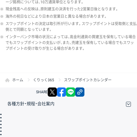
ージ銘柄については、10万通貨単位となります。
※
現金残高への反映は、原則建玉の決済を行った2営業日後となります。
※
海外の祝日などにより日本の営業日と異なる場合があります。
※
スワップポイントの決定は取引所が行います。スワップポイントは受取側と支払
側とで同額となっています。
※
インターバンク市場の状況によっては、高金利通貨の買建玉を保有している場合
でもスワップポイントの支払いが、また、売建玉を保有している場合でもスワッ
プポイントの受け取りが生じる場合があります。
ホーム
くりっく365
スワップポイントカレンダー
X
facebook
LINE
リンクをコピー
SHARE
各種方針・規程・会社案内
取引規程・約款
サイトマップ
その他のご案内
個人情報保護方針
最良執行方針
サイトのご利用について
ディスクレイマー