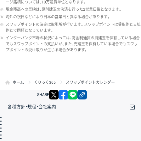
ージ銘柄については、10万通貨単位となります。
※
現金残高への反映は、原則建玉の決済を行った2営業日後となります。
※
海外の祝日などにより日本の営業日と異なる場合があります。
※
スワップポイントの決定は取引所が行います。スワップポイントは受取側と支払
側とで同額となっています。
※
インターバンク市場の状況によっては、高金利通貨の買建玉を保有している場合
でもスワップポイントの支払いが、また、売建玉を保有している場合でもスワッ
プポイントの受け取りが生じる場合があります。
ホーム
くりっく365
スワップポイントカレンダー
X
facebook
LINE
リンクをコピー
SHARE
各種方針・規程・会社案内
取引規程・約款
サイトマップ
その他のご案内
個人情報保護方針
最良執行方針
サイトのご利用について
ディスクレイマー