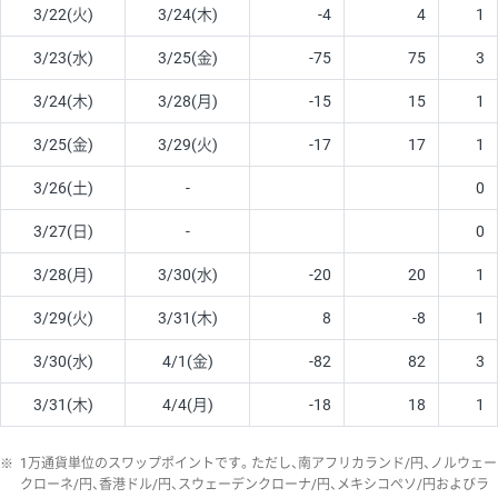
3/22(火)
3/24(木)
-4
4
1
3/23(水)
3/25(金)
-75
75
3
3/24(木)
3/28(月)
-15
15
1
3/25(金)
3/29(火)
-17
17
1
3/26(土)
-
0
3/27(日)
-
0
3/28(月)
3/30(水)
-20
20
1
3/29(火)
3/31(木)
8
-8
1
3/30(水)
4/1(金)
-82
82
3
3/31(木)
4/4(月)
-18
18
1
※
1万通貨単位のスワップポイントです。ただし、南アフリカランド/円、ノルウェー
クローネ/円、香港ドル/円、スウェーデンクローナ/円、メキシコペソ/円およびラ