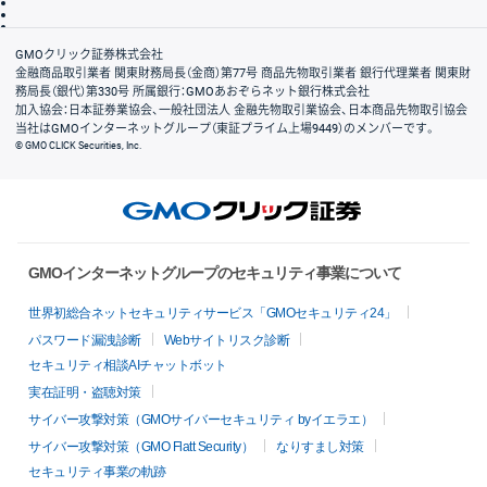
信託保全
リスク説明
会社案内
GMOクリック証券株式会社
金融商品取引業者 関東財務局長（金商）第77号 商品先物取引業者 銀行代理業者 関東財
務局長（銀代）第330号 所属銀行：GMOあおぞらネット銀行株式会社
加入協会：日本証券業協会、一般社団法人 金融先物取引業協会、日本商品先物取引協会
当社はGMOインターネットグループ（東証プライム上場9449）のメンバーです。
© GMO CLICK Securities, Inc.
GMOインターネットグループのセキュリティ事業について
世界初総合ネットセキュリティサービス「GMOセキュリティ24」
パスワード漏洩診断
Webサイトリスク診断
セキュリティ相談AIチャットボット
実在証明・盗聴対策
サイバー攻撃対策（GMOサイバーセキュリティ byイエラエ）
サイバー攻撃対策（GMO Flatt Security）
なりすまし対策
セキュリティ事業の軌跡