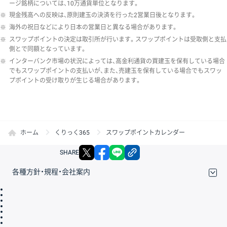
ージ銘柄については、10万通貨単位となります。
※
現金残高への反映は、原則建玉の決済を行った2営業日後となります。
※
海外の祝日などにより日本の営業日と異なる場合があります。
※
スワップポイントの決定は取引所が行います。スワップポイントは受取側と支払
側とで同額となっています。
※
インターバンク市場の状況によっては、高金利通貨の買建玉を保有している場合
でもスワップポイントの支払いが、また、売建玉を保有している場合でもスワッ
プポイントの受け取りが生じる場合があります。
ホーム
くりっく365
スワップポイントカレンダー
X
facebook
LINE
リンクをコピー
SHARE
各種方針・規程・会社案内
取引規程・約款
サイトマップ
その他のご案内
個人情報保護方針
最良執行方針
サイトのご利用について
ディスクレイマー