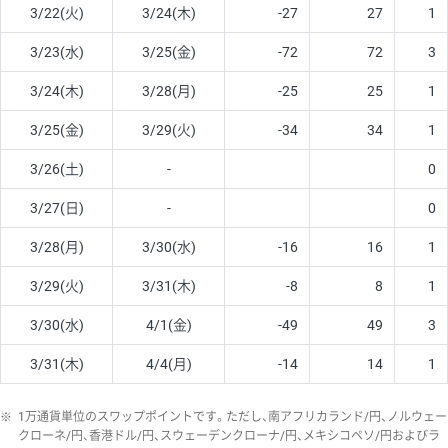
3/22(火)
3/24(木)
-27
27
1
3/23(水)
3/25(金)
-72
72
3
3/24(木)
3/28(月)
-25
25
1
3/25(金)
3/29(火)
-34
34
1
3/26(土)
-
0
3/27(日)
-
0
3/28(月)
3/30(水)
-16
16
1
3/29(火)
3/31(木)
-8
8
1
3/30(水)
4/1(金)
-49
49
3
3/31(木)
4/4(月)
-14
14
1
※
1万通貨単位のスワップポイントです。ただし、南アフリカランド/円、ノルウェー
クローネ/円、香港ドル/円、スウェーデンクローナ/円、メキシコペソ/円およびラ