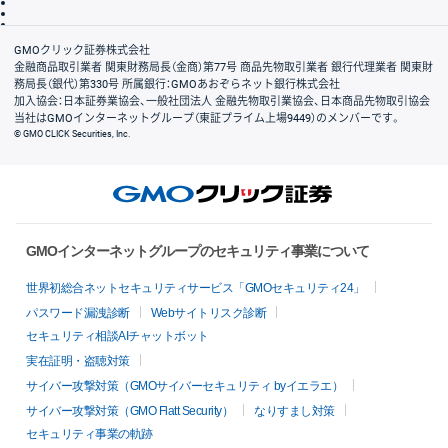
信託保全
リスク説明
会社案内
GMOクリック証券株式会社
金融商品取引業者 関東財務局長（金商）第77号 商品先物取引業者 銀行代理業者 関東財
務局長（銀代）第330号 所属銀行：GMOあおぞらネット銀行株式会社
加入協会：日本証券業協会、一般社団法人 金融先物取引業協会、日本商品先物取引協会
当社はGMOインターネットグループ（東証プライム上場9449）のメンバーです。
© GMO CLICK Securities, Inc.
GMOインターネットグループのセキュリティ事業について
世界初総合ネットセキュリティサービス「GMOセキュリティ24」
パスワード漏洩診断
Webサイトリスク診断
セキュリティ相談AIチャットボット
実在証明・盗聴対策
サイバー攻撃対策（GMOサイバーセキュリティ byイエラエ）
サイバー攻撃対策（GMO Flatt Security）
なりすまし対策
セキュリティ事業の軌跡