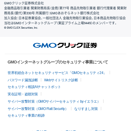
GMOクリック証券株式会社
金融商品取引業者 関東財務局長（金商）第77号 商品先物取引業者 銀行代理業者 関東財
務局長（銀代）第330号 所属銀行：GMOあおぞらネット銀行株式会社
加入協会：日本証券業協会、一般社団法人 金融先物取引業協会、日本商品先物取引協会
当社はGMOインターネットグループ（東証プライム上場9449）のメンバーです。
© GMO CLICK Securities, Inc.
GMOインターネットグループのセキュリティ事業について
世界初総合ネットセキュリティサービス「GMOセキュリティ24」
パスワード漏洩診断
Webサイトリスク診断
セキュリティ相談AIチャットボット
実在証明・盗聴対策
サイバー攻撃対策（GMOサイバーセキュリティ byイエラエ）
サイバー攻撃対策（GMO Flatt Security）
なりすまし対策
セキュリティ事業の軌跡