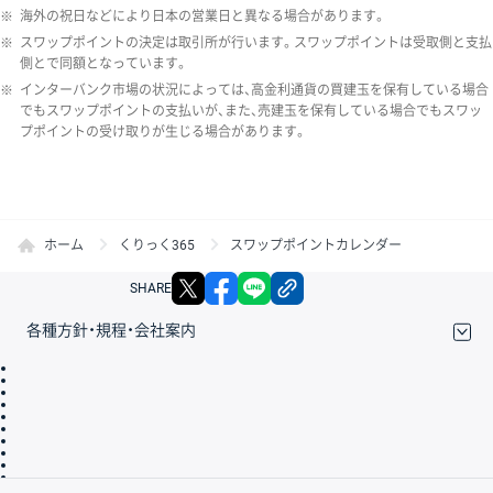
※
海外の祝日などにより日本の営業日と異なる場合があります。
※
スワップポイントの決定は取引所が行います。スワップポイントは受取側と支払
側とで同額となっています。
※
インターバンク市場の状況によっては、高金利通貨の買建玉を保有している場合
でもスワップポイントの支払いが、また、売建玉を保有している場合でもスワッ
プポイントの受け取りが生じる場合があります。
ホーム
くりっく365
スワップポイントカレンダー
X
facebook
LINE
リンクをコピー
SHARE
各種方針・規程・会社案内
取引規程・約款
サイトマップ
その他のご案内
個人情報保護方針
最良執行方針
サイトのご利用について
ディスクレイマー
信託保全
リスク説明
会社案内