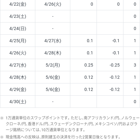
4/22(金)
4/26(火)
0
0
0
4/23(土)
-
0
4/24(日)
-
0
4/25(月)
4/27(水)
0.1
-0.1
1
4/26(火)
4/28(木)
0.1
-0.1
1
4/27(水)
5/2(月)
0.25
-0.25
3
4/28(木)
5/6(金)
0.12
-0.12
1
4/29(金)
5/6(金)
0.12
-0.12
1
4/30(土)
-
0
※
1万通貨単位のスワップポイントです。ただし、南アフリカランド/円、ノルウェー
クローネ/円、香港ドル/円、スウェーデンクローナ/円、メキシコペソ/円およびラ
ージ銘柄については、10万通貨単位となります。
※
現金残高への反映は、原則建玉の決済を行った2営業日後となります。