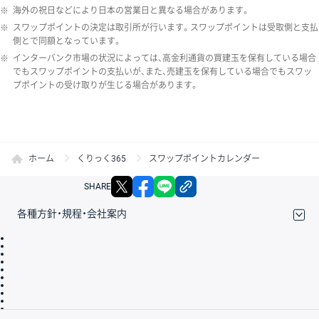
※
海外の祝日などにより日本の営業日と異なる場合があります。
※
スワップポイントの決定は取引所が行います。スワップポイントは受取側と支払
側とで同額となっています。
※
インターバンク市場の状況によっては、高金利通貨の買建玉を保有している場合
でもスワップポイントの支払いが、また、売建玉を保有している場合でもスワッ
プポイントの受け取りが生じる場合があります。
ホーム
くりっく365
スワップポイントカレンダー
X
facebook
LINE
リンクをコピー
SHARE
各種方針・規程・会社案内
取引規程・約款
サイトマップ
その他のご案内
個人情報保護方針
最良執行方針
サイトのご利用について
ディスクレイマー
信託保全
リスク説明
会社案内