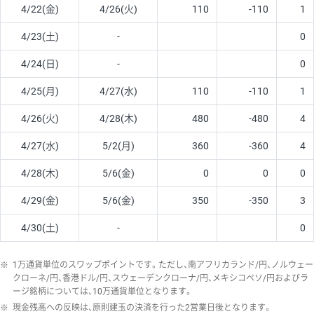
4/22(金)
4/26(火)
110
-110
1
4/23(土)
-
0
4/24(日)
-
0
4/25(月)
4/27(水)
110
-110
1
4/26(火)
4/28(木)
480
-480
4
4/27(水)
5/2(月)
360
-360
4
4/28(木)
5/6(金)
0
0
0
4/29(金)
5/6(金)
350
-350
3
4/30(土)
-
0
※
1万通貨単位のスワップポイントです。ただし、南アフリカランド/円、ノルウェー
クローネ/円、香港ドル/円、スウェーデンクローナ/円、メキシコペソ/円およびラ
ージ銘柄については、10万通貨単位となります。
※
現金残高への反映は、原則建玉の決済を行った2営業日後となります。