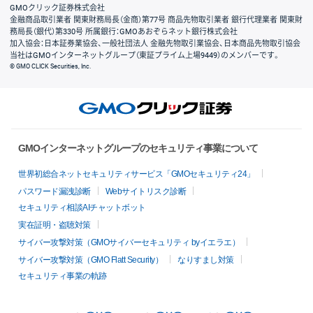
GMOクリック証券株式会社
金融商品取引業者 関東財務局長（金商）第77号 商品先物取引業者 銀行代理業者 関東財
務局長（銀代）第330号 所属銀行：GMOあおぞらネット銀行株式会社
加入協会：日本証券業協会、一般社団法人 金融先物取引業協会、日本商品先物取引協会
当社はGMOインターネットグループ（東証プライム上場9449）のメンバーです。
© GMO CLICK Securities, Inc.
GMOインターネットグループのセキュリティ事業について
世界初総合ネットセキュリティサービス「GMOセキュリティ24」
パスワード漏洩診断
Webサイトリスク診断
セキュリティ相談AIチャットボット
実在証明・盗聴対策
サイバー攻撃対策（GMOサイバーセキュリティ byイエラエ）
サイバー攻撃対策（GMO Flatt Security）
なりすまし対策
セキュリティ事業の軌跡