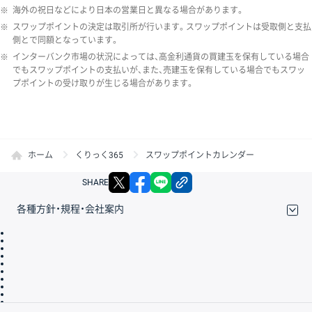
※
海外の祝日などにより日本の営業日と異なる場合があります。
※
スワップポイントの決定は取引所が行います。スワップポイントは受取側と支払
側とで同額となっています。
※
インターバンク市場の状況によっては、高金利通貨の買建玉を保有している場合
でもスワップポイントの支払いが、また、売建玉を保有している場合でもスワッ
プポイントの受け取りが生じる場合があります。
ホーム
くりっく365
スワップポイントカレンダー
X
facebook
LINE
リンクをコピー
SHARE
各種方針・規程・会社案内
取引規程・約款
サイトマップ
その他のご案内
個人情報保護方針
最良執行方針
サイトのご利用について
ディスクレイマー
信託保全
リスク説明
会社案内