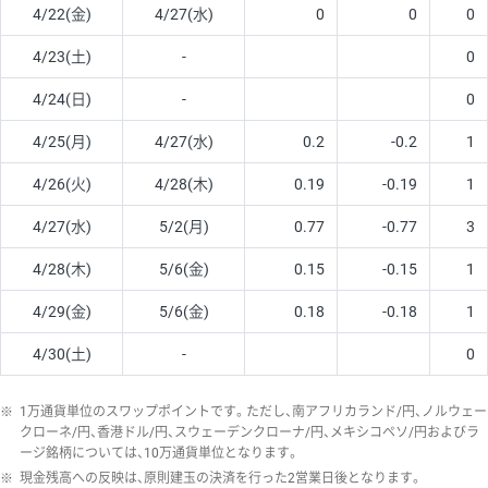
4/22(金)
4/27(水)
0
0
0
4/23(土)
-
0
4/24(日)
-
0
4/25(月)
4/27(水)
0.2
-0.2
1
4/26(火)
4/28(木)
0.19
-0.19
1
4/27(水)
5/2(月)
0.77
-0.77
3
4/28(木)
5/6(金)
0.15
-0.15
1
4/29(金)
5/6(金)
0.18
-0.18
1
4/30(土)
-
0
※
1万通貨単位のスワップポイントです。ただし、南アフリカランド/円、ノルウェー
クローネ/円、香港ドル/円、スウェーデンクローナ/円、メキシコペソ/円およびラ
ージ銘柄については、10万通貨単位となります。
※
現金残高への反映は、原則建玉の決済を行った2営業日後となります。