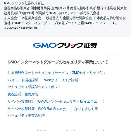
GMOクリック証券株式会社
金融商品取引業者 関東財務局長（金商）第77号 商品先物取引業者 銀行代理業者 関東財
務局長（銀代）第330号 所属銀行：GMOあおぞらネット銀行株式会社
加入協会：日本証券業協会、一般社団法人 金融先物取引業協会、日本商品先物取引協会
当社はGMOインターネットグループ（東証プライム上場9449）のメンバーです。
© GMO CLICK Securities, Inc.
GMOインターネットグループのセキュリティ事業について
世界初総合ネットセキュリティサービス「GMOセキュリティ24」
パスワード漏洩診断
Webサイトリスク診断
セキュリティ相談AIチャットボット
実在証明・盗聴対策
サイバー攻撃対策（GMOサイバーセキュリティ byイエラエ）
サイバー攻撃対策（GMO Flatt Security）
なりすまし対策
セキュリティ事業の軌跡