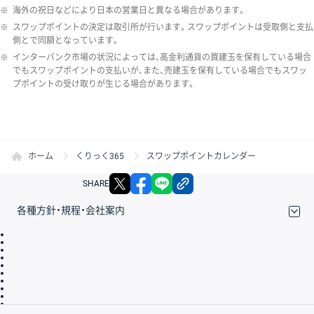
※
海外の祝日などにより日本の営業日と異なる場合があります。
※
スワップポイントの決定は取引所が行います。スワップポイントは受取側と支払
側とで同額となっています。
※
インターバンク市場の状況によっては、高金利通貨の買建玉を保有している場合
でもスワップポイントの支払いが、また、売建玉を保有している場合でもスワッ
プポイントの受け取りが生じる場合があります。
ホーム
くりっく365
スワップポイントカレンダー
X
facebook
LINE
リンクをコピー
SHARE
各種方針・規程・会社案内
取引規程・約款
サイトマップ
その他のご案内
個人情報保護方針
最良執行方針
サイトのご利用について
ディスクレイマー
信託保全
リスク説明
会社案内