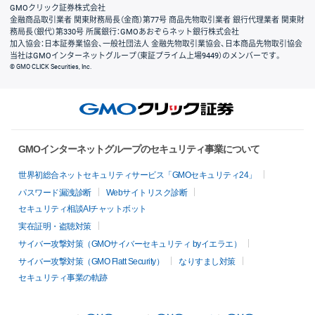
GMOクリック証券株式会社
金融商品取引業者 関東財務局長（金商）第77号 商品先物取引業者 銀行代理業者 関東財
務局長（銀代）第330号 所属銀行：GMOあおぞらネット銀行株式会社
加入協会：日本証券業協会、一般社団法人 金融先物取引業協会、日本商品先物取引協会
当社はGMOインターネットグループ（東証プライム上場9449）のメンバーです。
© GMO CLICK Securities, Inc.
GMOインターネットグループのセキュリティ事業について
世界初総合ネットセキュリティサービス「GMOセキュリティ24」
パスワード漏洩診断
Webサイトリスク診断
セキュリティ相談AIチャットボット
実在証明・盗聴対策
サイバー攻撃対策（GMOサイバーセキュリティ byイエラエ）
サイバー攻撃対策（GMO Flatt Security）
なりすまし対策
セキュリティ事業の軌跡