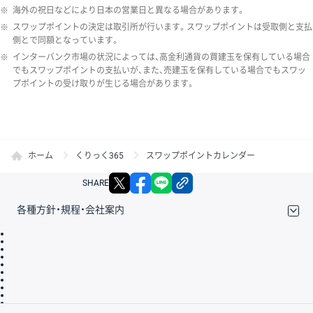
※
海外の祝日などにより日本の営業日と異なる場合があります。
※
スワップポイントの決定は取引所が行います。スワップポイントは受取側と支払
側とで同額となっています。
※
インターバンク市場の状況によっては、高金利通貨の買建玉を保有している場合
でもスワップポイントの支払いが、また、売建玉を保有している場合でもスワッ
プポイントの受け取りが生じる場合があります。
ホーム
くりっく365
スワップポイントカレンダー
X
facebook
LINE
リンクをコピー
SHARE
各種方針・規程・会社案内
取引規程・約款
サイトマップ
その他のご案内
個人情報保護方針
最良執行方針
サイトのご利用について
ディスクレイマー
信託保全
リスク説明
会社案内