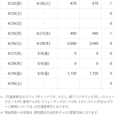
4/22(金)
4/26(火)
-470
470
1
4/23(土)
-
0
4/24(日)
-
0
4/25(月)
4/27(水)
-490
490
1
4/26(火)
4/28(木)
-3,680
3,680
8
4/27(水)
5/6(金)
0
0
0
4/28(木)
5/6(金)
0
0
0
4/29(金)
5/6(金)
-1,720
1,720
3
4/30(土)
-
0
※
1万通貨単位のスワップポイントです。ただし、南アフリカランド/円、ノルウェー
クローネ/円、香港ドル/円、スウェーデンクローナ/円、メキシコペソ/円およびラ
ージ銘柄については、10万通貨単位となります。
※
現金残高への反映は、原則建玉の決済を行った2営業日後となります。