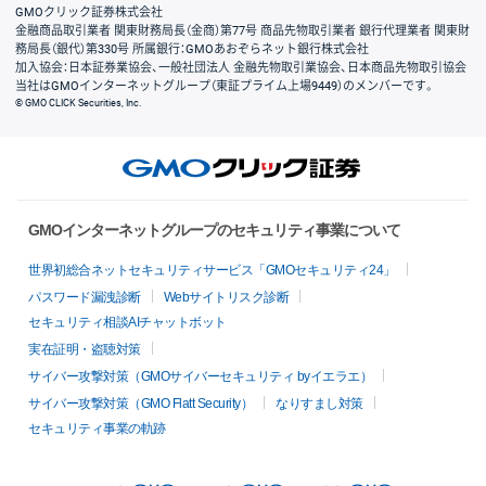
GMOクリック証券株式会社
金融商品取引業者 関東財務局長（金商）第77号 商品先物取引業者 銀行代理業者 関東財
務局長（銀代）第330号 所属銀行：GMOあおぞらネット銀行株式会社
加入協会：日本証券業協会、一般社団法人 金融先物取引業協会、日本商品先物取引協会
当社はGMOインターネットグループ（東証プライム上場9449）のメンバーです。
© GMO CLICK Securities, Inc.
GMOインターネットグループのセキュリティ事業について
世界初総合ネットセキュリティサービス「GMOセキュリティ24」
パスワード漏洩診断
Webサイトリスク診断
セキュリティ相談AIチャットボット
実在証明・盗聴対策
サイバー攻撃対策（GMOサイバーセキュリティ byイエラエ）
サイバー攻撃対策（GMO Flatt Security）
なりすまし対策
セキュリティ事業の軌跡