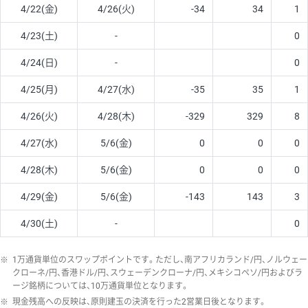
4/22(金)
4/26(火)
-34
34
1
4/23(土)
-
0
4/24(日)
-
0
4/25(月)
4/27(水)
-35
35
1
4/26(火)
4/28(木)
-329
329
8
4/27(水)
5/6(金)
0
0
0
4/28(木)
5/6(金)
0
0
0
4/29(金)
5/6(金)
-143
143
3
4/30(土)
-
0
※
1万通貨単位のスワップポイントです。ただし、南アフリカランド/円、ノルウェー
クローネ/円、香港ドル/円、スウェーデンクローナ/円、メキシコペソ/円およびラ
ージ銘柄については、10万通貨単位となります。
※
現金残高への反映は、原則建玉の決済を行った2営業日後となります。