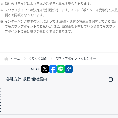
※
海外の祝日などにより日本の営業日と異なる場合があります。
※
スワップポイントの決定は取引所が行います。スワップポイントは受取側と支払
側とで同額となっています。
※
インターバンク市場の状況によっては、高金利通貨の買建玉を保有している場合
でもスワップポイントの支払いが、また、売建玉を保有している場合でもスワッ
プポイントの受け取りが生じる場合があります。
ホーム
くりっく365
スワップポイントカレンダー
X
facebook
LINE
リンクをコピー
SHARE
各種方針・規程・会社案内
取引規程・約款
サイトマップ
その他のご案内
個人情報保護方針
最良執行方針
サイトのご利用について
ディスクレイマー
信託保全
リスク説明
会社案内