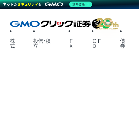
無料診断
X
LINE
株
投信・積
Ｆ
ＣＦ
債
式
立
Ｘ
Ｄ
券