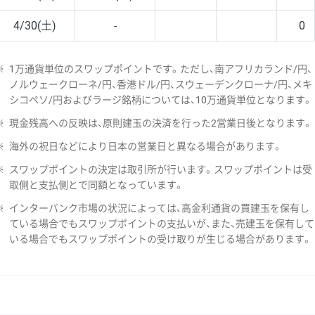
4/30(土)
-
0
※
1万通貨単位のスワップポイントです。ただし、南アフリカランド/円、
ノルウェークローネ/円、香港ドル/円、スウェーデンクローナ/円、メキ
シコペソ/円およびラージ銘柄については、10万通貨単位となります。
※
現金残高への反映は、原則建玉の決済を行った2営業日後となります。
※
海外の祝日などにより日本の営業日と異なる場合があります。
※
スワップポイントの決定は取引所が行います。スワップポイントは受
取側と支払側とで同額となっています。
※
インターバンク市場の状況によっては、高金利通貨の買建玉を保有し
ている場合でもスワップポイントの支払いが、また、売建玉を保有して
いる場合でもスワップポイントの受け取りが生じる場合があります。