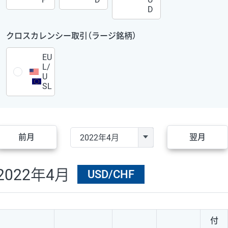
D
クロスカレンシー取引（ラージ銘柄）
EU
L/
U
SL
前月
翌月
2022年4月
USD/CHF
付