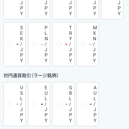
J
J
J
J
J
P
P
P
P
P
Y
Y
Y
Y
Y
S
P
T
M
E
L
R
X
K
N
Y
N
/
/
/
/
J
J
J
J
P
P
P
P
Y
Y
Y
Y
対円通貨取引（ラージ銘柄）
U
E
G
A
S
U
B
U
L
L
L
L
/
/
/
/
J
J
J
J
P
P
P
P
Y
Y
Y
Y