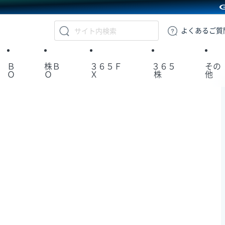
GMOクリック証券
よくある
ご質
Ｂ
株Ｂ
３６５Ｆ
３６５
その
Ｏ
Ｏ
Ｘ
株
他