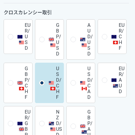
クロスカレンシー取引
EU
G
A
EU
R/
B
U
R/
U
P/
D/
C
S
U
U
H
D
S
S
F
D
D
G
U
U
EU
B
S
S
R/
P/
D/
D/
A
C
C
C
U
H
H
A
D
F
F
D
EU
N
G
R/
Z
B
G
D/
P/
B
US
A
P
D
U