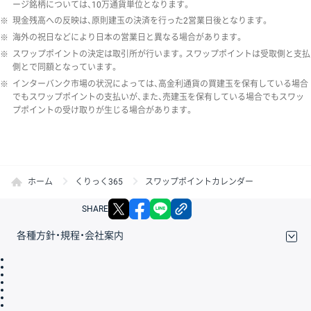
ージ銘柄については、10万通貨単位となります。
※
現金残高への反映は、原則建玉の決済を行った2営業日後となります。
※
海外の祝日などにより日本の営業日と異なる場合があります。
※
スワップポイントの決定は取引所が行います。スワップポイントは受取側と支払
側とで同額となっています。
※
インターバンク市場の状況によっては、高金利通貨の買建玉を保有している場合
でもスワップポイントの支払いが、また、売建玉を保有している場合でもスワッ
プポイントの受け取りが生じる場合があります。
ホーム
くりっく365
スワップポイントカレンダー
X
facebook
LINE
リンクをコピー
SHARE
各種方針・規程・会社案内
取引規程・約款
サイトマップ
その他のご案内
個人情報保護方針
最良執行方針
サイトのご利用について
ディスクレイマー