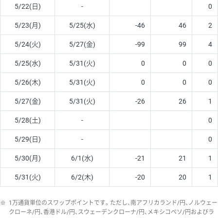
5/22(日)
-
0
5/23(月)
5/25(水)
-46
46
2
5/24(火)
5/27(金)
-99
99
4
5/25(水)
5/31(火)
0
0
0
5/26(木)
5/31(火)
0
0
0
5/27(金)
5/31(火)
-26
26
1
5/28(土)
-
0
5/29(日)
-
0
5/30(月)
6/1(水)
-21
21
1
5/31(火)
6/2(木)
-20
20
1
※
1万通貨単位のスワップポイントです。ただし、南アフリカランド/円、ノルウェー
クローネ/円、香港ドル/円、スウェーデンクローナ/円、メキシコペソ/円およびラ