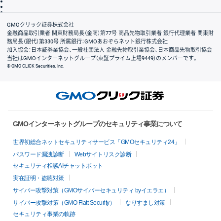
信託保全
リスク説明
会社案内
GMOクリック証券株式会社
金融商品取引業者 関東財務局長（金商）第77号 商品先物取引業者 銀行代理業者 関東財
務局長（銀代）第330号 所属銀行：GMOあおぞらネット銀行株式会社
加入協会：日本証券業協会、一般社団法人 金融先物取引業協会、日本商品先物取引協会
当社はGMOインターネットグループ（東証プライム上場9449）のメンバーです。
© GMO CLICK Securities, Inc.
GMOインターネットグループのセキュリティ事業について
世界初総合ネットセキュリティサービス「GMOセキュリティ24」
パスワード漏洩診断
Webサイトリスク診断
セキュリティ相談AIチャットボット
実在証明・盗聴対策
サイバー攻撃対策（GMOサイバーセキュリティ byイエラエ）
サイバー攻撃対策（GMO Flatt Security）
なりすまし対策
セキュリティ事業の軌跡