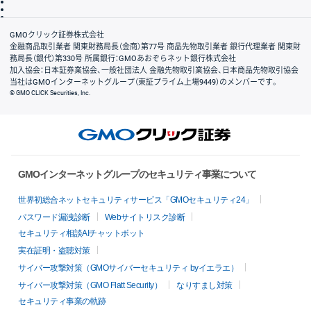
信託保全
リスク説明
会社案内
GMOクリック証券株式会社
金融商品取引業者 関東財務局長（金商）第77号 商品先物取引業者 銀行代理業者 関東財
務局長（銀代）第330号 所属銀行：GMOあおぞらネット銀行株式会社
加入協会：日本証券業協会、一般社団法人 金融先物取引業協会、日本商品先物取引協会
当社はGMOインターネットグループ（東証プライム上場9449）のメンバーです。
© GMO CLICK Securities, Inc.
GMOインターネットグループのセキュリティ事業について
世界初総合ネットセキュリティサービス「GMOセキュリティ24」
パスワード漏洩診断
Webサイトリスク診断
セキュリティ相談AIチャットボット
実在証明・盗聴対策
サイバー攻撃対策（GMOサイバーセキュリティ byイエラエ）
サイバー攻撃対策（GMO Flatt Security）
なりすまし対策
セキュリティ事業の軌跡