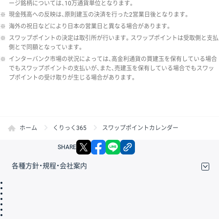
ージ銘柄については、10万通貨単位となります。
※
現金残高への反映は、原則建玉の決済を行った2営業日後となります。
※
海外の祝日などにより日本の営業日と異なる場合があります。
※
スワップポイントの決定は取引所が行います。スワップポイントは受取側と支払
側とで同額となっています。
※
インターバンク市場の状況によっては、高金利通貨の買建玉を保有している場合
でもスワップポイントの支払いが、また、売建玉を保有している場合でもスワッ
プポイントの受け取りが生じる場合があります。
ホーム
くりっく365
スワップポイントカレンダー
X
facebook
LINE
リンクをコピー
SHARE
各種方針・規程・会社案内
取引規程・約款
サイトマップ
その他のご案内
個人情報保護方針
最良執行方針
サイトのご利用について
ディスクレイマー