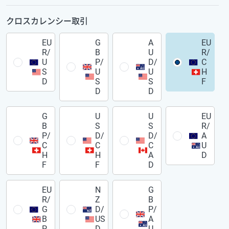
クロスカレンシー取引
EU
G
A
EU
R/
B
U
R/
U
P/
D/
C
S
U
U
H
D
S
S
F
D
D
G
U
U
EU
B
S
S
R/
P/
D/
D/
A
C
C
C
U
H
H
A
D
F
F
D
EU
N
G
R/
Z
B
G
D/
P/
B
US
A
P
D
U