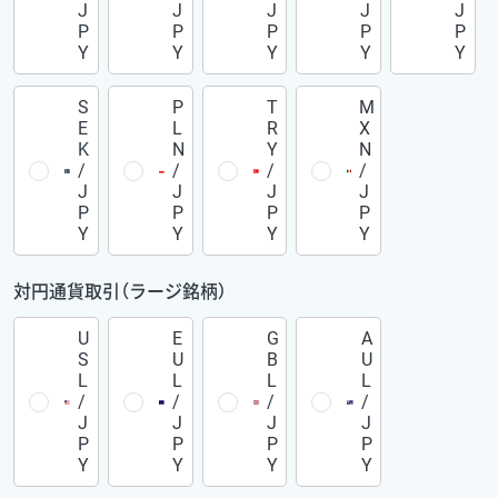
J
J
J
J
J
P
P
P
P
P
Y
Y
Y
Y
Y
S
P
T
M
E
L
R
X
K
N
Y
N
/
/
/
/
J
J
J
J
P
P
P
P
Y
Y
Y
Y
対円通貨取引（ラージ銘柄）
U
E
G
A
S
U
B
U
L
L
L
L
/
/
/
/
J
J
J
J
P
P
P
P
Y
Y
Y
Y