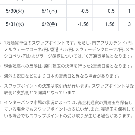
5/30(火)
6/1(木)
-0.5
0.5
1
5/31(水)
6/2(金)
-1.56
1.56
3
※
1万通貨単位のスワップポイントです。ただし、南アフリカランド/円、
ノルウェークローネ/円、香港ドル/円、スウェーデンクローナ/円、メキ
シコペソ/円およびラージ銘柄については、10万通貨単位となります。
※
現金残高への反映は、原則建玉の決済を行った2営業日後となります。
※
海外の祝日などにより日本の営業日と異なる場合があります。
※
スワップポイントの決定は取引所が行います。スワップポイントは受
取側と支払側とで同額となっています。
※
インターバンク市場の状況によっては、高金利通貨の買建玉を保有し
ている場合でもスワップポイントの支払いが、また、売建玉を保有して
いる場合でもスワップポイントの受け取りが生じる場合があります。