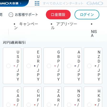
問
お客様
サポート
口座開設
ログイン
キャンペー
アプリ・ツー
ン
ル
NIS
A
対円通貨取引
U
E
G
A
N
S
U
B
U
Z
D
R
P
D
D
/
/
/
/
/
J
J
J
J
J
P
P
P
P
P
Y
Y
Y
Y
Y
C
C
Z
N
H
A
H
A
O
K
D
F
R
K
D
/
/
/
/
/