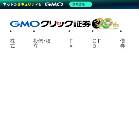
無料診断
X
LINE
株
投信・積
Ｆ
ＣＦ
債
式
立
Ｘ
Ｄ
券