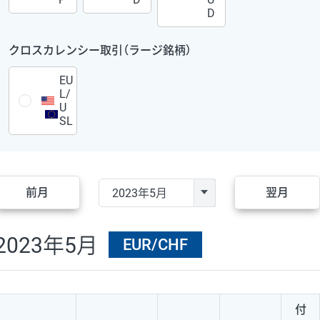
D
クロスカレンシー取引（ラージ銘柄）
EU
L/
U
SL
前月
翌月
2023年5月
EUR/CHF
付