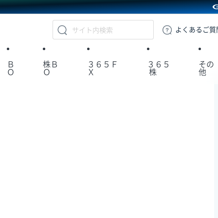
GMOクリック証券
よくある
ご質
Ｂ
株Ｂ
３６５Ｆ
３６５
その
Ｏ
Ｏ
Ｘ
株
他