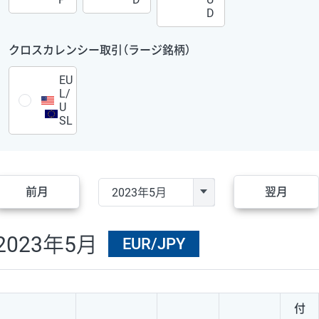
D
クロスカレンシー取引（ラージ銘柄）
EU
L/
U
SL
前月
翌月
2023年5月
EUR/JPY
付