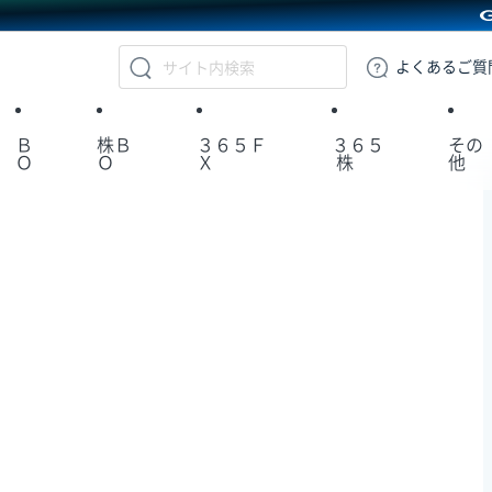
GMOクリック証券
よくある
ご質
Ｂ
株Ｂ
３６５Ｆ
３６５
その
Ｏ
Ｏ
Ｘ
株
他