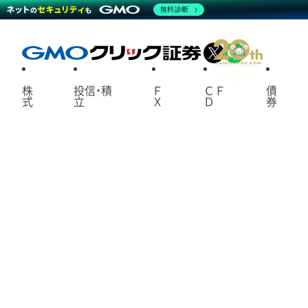
無料診断
X
LINE
株
投信・積
Ｆ
ＣＦ
債
式
立
Ｘ
Ｄ
券