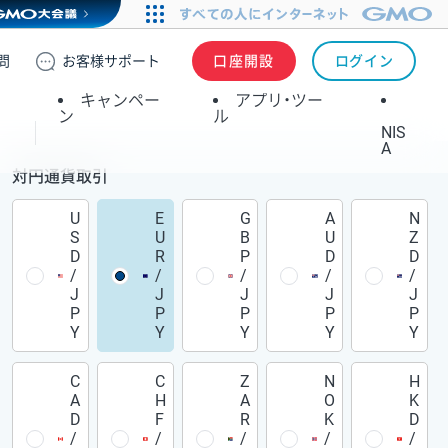
問
お客様
サポート
口座開設
ログイン
キャンペー
アプリ・ツー
ン
ル
NIS
A
対円通貨取引
U
E
G
A
N
S
U
B
U
Z
D
R
P
D
D
/
/
/
/
/
J
J
J
J
J
P
P
P
P
P
Y
Y
Y
Y
Y
C
C
Z
N
H
A
H
A
O
K
D
F
R
K
D
/
/
/
/
/