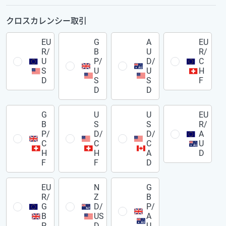
クロスカレンシー取引
EU
G
A
EU
R/
B
U
R/
U
P/
D/
C
S
U
U
H
D
S
S
F
D
D
G
U
U
EU
B
S
S
R/
P/
D/
D/
A
C
C
C
U
H
H
A
D
F
F
D
EU
N
G
R/
Z
B
G
D/
P/
B
US
A
P
D
U