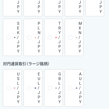
J
J
J
J
J
P
P
P
P
P
Y
Y
Y
Y
Y
S
P
T
M
E
L
R
X
K
N
Y
N
/
/
/
/
J
J
J
J
P
P
P
P
Y
Y
Y
Y
対円通貨取引（ラージ銘柄）
U
E
G
A
S
U
B
U
L
L
L
L
/
/
/
/
J
J
J
J
P
P
P
P
Y
Y
Y
Y