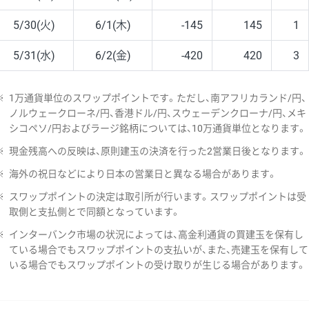
5/30(火)
6/1(木)
-145
145
1
5/31(水)
6/2(金)
-420
420
3
※
1万通貨単位のスワップポイントです。ただし、南アフリカランド/円、
ノルウェークローネ/円、香港ドル/円、スウェーデンクローナ/円、メキ
シコペソ/円およびラージ銘柄については、10万通貨単位となります。
※
現金残高への反映は、原則建玉の決済を行った2営業日後となります。
※
海外の祝日などにより日本の営業日と異なる場合があります。
※
スワップポイントの決定は取引所が行います。スワップポイントは受
取側と支払側とで同額となっています。
※
インターバンク市場の状況によっては、高金利通貨の買建玉を保有し
ている場合でもスワップポイントの支払いが、また、売建玉を保有して
いる場合でもスワップポイントの受け取りが生じる場合があります。