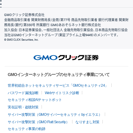
信託保全
リスク説明
会社案内
GMOクリック証券株式会社
金融商品取引業者 関東財務局長（金商）第77号 商品先物取引業者 銀行代理業者 関東財
務局長（銀代）第330号 所属銀行：GMOあおぞらネット銀行株式会社
加入協会：日本証券業協会、一般社団法人 金融先物取引業協会、日本商品先物取引協会
当社はGMOインターネットグループ（東証プライム上場9449）のメンバーです。
© GMO CLICK Securities, Inc.
GMOインターネットグループのセキュリティ事業について
世界初総合ネットセキュリティサービス「GMOセキュリティ24」
パスワード漏洩診断
Webサイトリスク診断
セキュリティ相談AIチャットボット
実在証明・盗聴対策
サイバー攻撃対策（GMOサイバーセキュリティ byイエラエ）
サイバー攻撃対策（GMO Flatt Security）
なりすまし対策
セキュリティ事業の軌跡