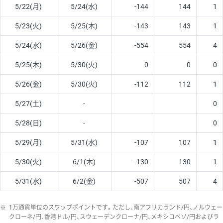
5/22(月)
5/24(水)
-144
144
1
5/23(火)
5/25(木)
-143
143
1
5/24(水)
5/26(金)
-554
554
4
5/25(木)
5/30(火)
0
0
0
5/26(金)
5/30(火)
-112
112
1
5/27(土)
-
0
5/28(日)
-
0
5/29(月)
5/31(水)
-107
107
1
5/30(火)
6/1(木)
-130
130
1
5/31(水)
6/2(金)
-507
507
4
※
1万通貨単位のスワップポイントです。ただし、南アフリカランド/円、ノルウェー
クローネ/円、香港ドル/円、スウェーデンクローナ/円、メキシコペソ/円およびラ