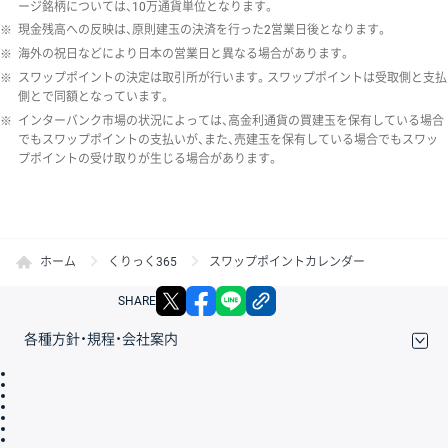
ージ銘柄については、10万通貨単位となります。
※
現金残高への反映は、原則建玉の決済を行った2営業日後となります。
※
海外の祝日などにより日本の営業日と異なる場合があります。
※
スワップポイントの決定は取引所が行います。スワップポイントは受取側と支払
側とで同額となっています。
※
インターバンク市場の状況によっては、高金利通貨の買建玉を保有している場合
でもスワップポイントの支払いが、また、売建玉を保有している場合でもスワッ
プポイントの受け取りが生じる場合があります。
ホーム
くりっく365
スワップポイントカレンダー
X
facebook
LINE
リンクをコピー
SHARE
各種方針・規程・会社案内
取引規程・約款
サイトマップ
その他のご案内
個人情報保護方針
最良執行方針
サイトのご利用について
ディスクレイマー