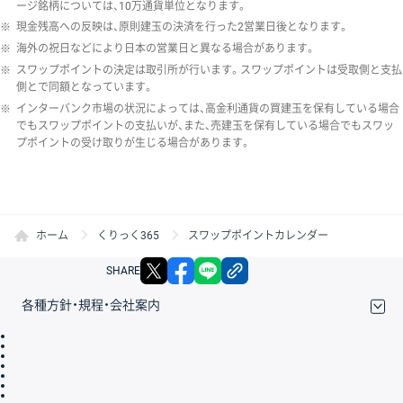
ージ銘柄については、10万通貨単位となります。
※
現金残高への反映は、原則建玉の決済を行った2営業日後となります。
※
海外の祝日などにより日本の営業日と異なる場合があります。
※
スワップポイントの決定は取引所が行います。スワップポイントは受取側と支払
側とで同額となっています。
※
インターバンク市場の状況によっては、高金利通貨の買建玉を保有している場合
でもスワップポイントの支払いが、また、売建玉を保有している場合でもスワッ
プポイントの受け取りが生じる場合があります。
ホーム
くりっく365
スワップポイントカレンダー
X
facebook
LINE
リンクをコピー
SHARE
各種方針・規程・会社案内
取引規程・約款
サイトマップ
その他のご案内
個人情報保護方針
最良執行方針
サイトのご利用について
ディスクレイマー