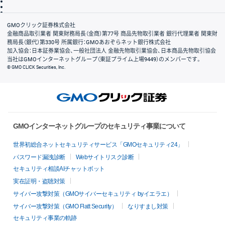
信託保全
リスク説明
会社案内
GMOクリック証券株式会社
金融商品取引業者 関東財務局長（金商）第77号 商品先物取引業者 銀行代理業者 関東財
務局長（銀代）第330号 所属銀行：GMOあおぞらネット銀行株式会社
加入協会：日本証券業協会、一般社団法人 金融先物取引業協会、日本商品先物取引協会
当社はGMOインターネットグループ（東証プライム上場9449）のメンバーです。
© GMO CLICK Securities, Inc.
GMOインターネットグループのセキュリティ事業について
世界初総合ネットセキュリティサービス「GMOセキュリティ24」
パスワード漏洩診断
Webサイトリスク診断
セキュリティ相談AIチャットボット
実在証明・盗聴対策
サイバー攻撃対策（GMOサイバーセキュリティ byイエラエ）
サイバー攻撃対策（GMO Flatt Security）
なりすまし対策
セキュリティ事業の軌跡