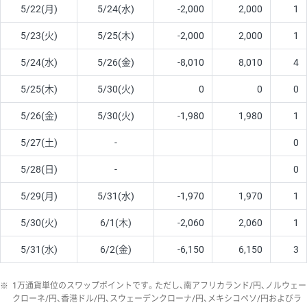
5/22(月)
5/24(水)
-2,000
2,000
1
5/23(火)
5/25(木)
-2,000
2,000
1
5/24(水)
5/26(金)
-8,010
8,010
4
5/25(木)
5/30(火)
0
0
0
5/26(金)
5/30(火)
-1,980
1,980
1
5/27(土)
-
0
5/28(日)
-
0
5/29(月)
5/31(水)
-1,970
1,970
1
5/30(火)
6/1(木)
-2,060
2,060
1
5/31(水)
6/2(金)
-6,150
6,150
3
※
1万通貨単位のスワップポイントです。ただし、南アフリカランド/円、ノルウェー
クローネ/円、香港ドル/円、スウェーデンクローナ/円、メキシコペソ/円およびラ