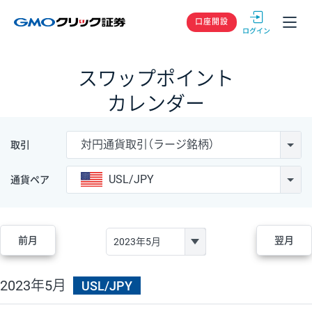
GMOクリック
口座開設
スワップポイント
カレンダー
対円通貨取引（ラージ銘柄）
取引
USL/JPY
通貨ペア
前月
翌月
2023年5月
USL/JPY