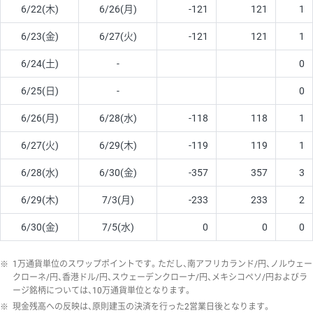
6/22(木)
6/26(月)
-121
121
1
6/23(金)
6/27(火)
-121
121
1
6/24(土)
-
0
6/25(日)
-
0
6/26(月)
6/28(水)
-118
118
1
6/27(火)
6/29(木)
-119
119
1
6/28(水)
6/30(金)
-357
357
3
6/29(木)
7/3(月)
-233
233
2
6/30(金)
7/5(水)
0
0
0
※
1万通貨単位のスワップポイントです。ただし、南アフリカランド/円、ノルウェー
クローネ/円、香港ドル/円、スウェーデンクローナ/円、メキシコペソ/円およびラ
ージ銘柄については、10万通貨単位となります。
※
現金残高への反映は、原則建玉の決済を行った2営業日後となります。