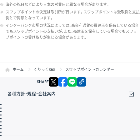
※
海外の祝日などにより日本の営業日と異なる場合があります。
※
スワップポイントの決定は取引所が行います。スワップポイントは受取側と支払
側とで同額となっています。
※
インターバンク市場の状況によっては、高金利通貨の買建玉を保有している場合
でもスワップポイントの支払いが、また、売建玉を保有している場合でもスワッ
プポイントの受け取りが生じる場合があります。
ホーム
くりっく365
スワップポイントカレンダー
X
facebook
LINE
リンクをコピー
SHARE
各種方針・規程・会社案内
取引規程・約款
サイトマップ
その他のご案内
個人情報保護方針
最良執行方針
サイトのご利用について
ディスクレイマー
信託保全
リスク説明
会社案内