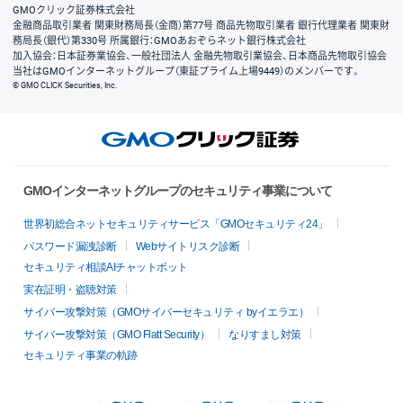
GMOクリック証券株式会社
金融商品取引業者 関東財務局長（金商）第77号 商品先物取引業者 銀行代理業者 関東財
務局長（銀代）第330号 所属銀行：GMOあおぞらネット銀行株式会社
加入協会：日本証券業協会、一般社団法人 金融先物取引業協会、日本商品先物取引協会
当社はGMOインターネットグループ（東証プライム上場9449）のメンバーです。
© GMO CLICK Securities, Inc.
GMOインターネットグループのセキュリティ事業について
世界初総合ネットセキュリティサービス「GMOセキュリティ24」
パスワード漏洩診断
Webサイトリスク診断
セキュリティ相談AIチャットボット
実在証明・盗聴対策
サイバー攻撃対策（GMOサイバーセキュリティ byイエラエ）
サイバー攻撃対策（GMO Flatt Security）
なりすまし対策
セキュリティ事業の軌跡