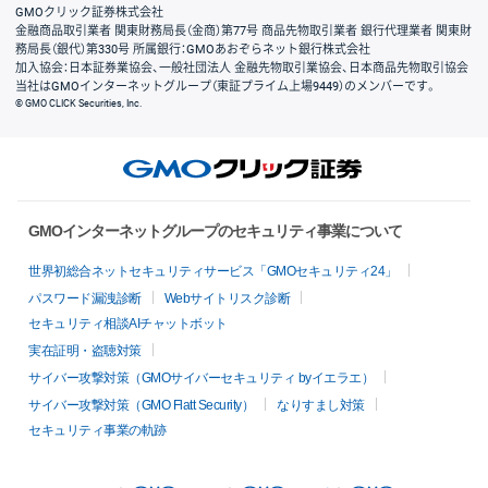
GMOクリック証券株式会社
金融商品取引業者 関東財務局長（金商）第77号 商品先物取引業者 銀行代理業者 関東財
務局長（銀代）第330号 所属銀行：GMOあおぞらネット銀行株式会社
加入協会：日本証券業協会、一般社団法人 金融先物取引業協会、日本商品先物取引協会
当社はGMOインターネットグループ（東証プライム上場9449）のメンバーです。
© GMO CLICK Securities, Inc.
GMOインターネットグループのセキュリティ事業について
世界初総合ネットセキュリティサービス「GMOセキュリティ24」
パスワード漏洩診断
Webサイトリスク診断
セキュリティ相談AIチャットボット
実在証明・盗聴対策
サイバー攻撃対策（GMOサイバーセキュリティ byイエラエ）
サイバー攻撃対策（GMO Flatt Security）
なりすまし対策
セキュリティ事業の軌跡