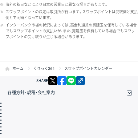
※
海外の祝日などにより日本の営業日と異なる場合があります。
※
スワップポイントの決定は取引所が行います。スワップポイントは受取側と支払
側とで同額となっています。
※
インターバンク市場の状況によっては、高金利通貨の買建玉を保有している場合
でもスワップポイントの支払いが、また、売建玉を保有している場合でもスワッ
プポイントの受け取りが生じる場合があります。
ホーム
くりっく365
スワップポイントカレンダー
X
facebook
LINE
リンクをコピー
SHARE
各種方針・規程・会社案内
取引規程・約款
サイトマップ
その他のご案内
個人情報保護方針
最良執行方針
サイトのご利用について
ディスクレイマー
信託保全
リスク説明
会社案内