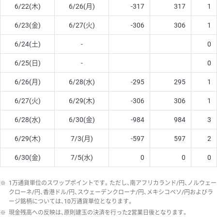
6/22(木)
6/26(月)
-317
317
1
6/23(金)
6/27(火)
-306
306
1
6/24(土)
-
0
6/25(日)
-
0
6/26(月)
6/28(水)
-295
295
1
6/27(火)
6/29(木)
-306
306
1
6/28(水)
6/30(金)
-984
984
3
6/29(木)
7/3(月)
-597
597
2
6/30(金)
7/5(水)
0
0
0
※
1万通貨単位のスワップポイントです。ただし、南アフリカランド/円、ノルウェー
クローネ/円、香港ドル/円、スウェーデンクローナ/円、メキシコペソ/円およびラ
ージ銘柄については、10万通貨単位となります。
※
現金残高への反映は、原則建玉の決済を行った2営業日後となります。