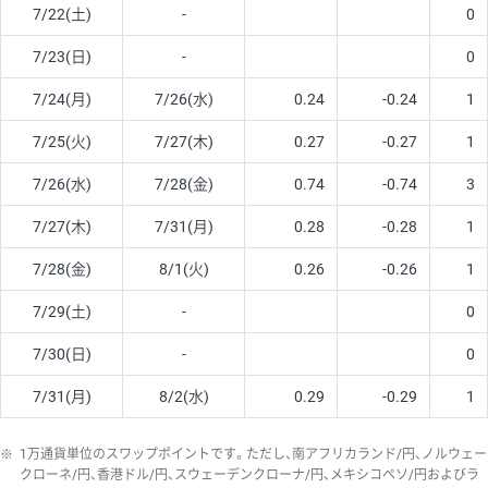
7/22(土)
-
0
7/23(日)
-
0
7/24(月)
7/26(水)
0.24
-0.24
1
7/25(火)
7/27(木)
0.27
-0.27
1
7/26(水)
7/28(金)
0.74
-0.74
3
7/27(木)
7/31(月)
0.28
-0.28
1
7/28(金)
8/1(火)
0.26
-0.26
1
7/29(土)
-
0
7/30(日)
-
0
7/31(月)
8/2(水)
0.29
-0.29
1
※
1万通貨単位のスワップポイントです。ただし、南アフリカランド/円、ノルウェー
クローネ/円、香港ドル/円、スウェーデンクローナ/円、メキシコペソ/円およびラ