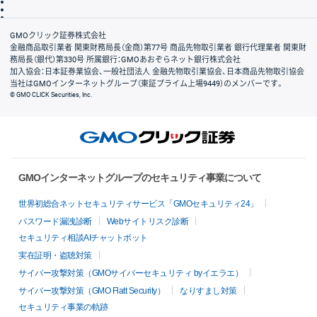
信託保全
リスク説明
会社案内
GMOクリック証券株式会社
金融商品取引業者 関東財務局長（金商）第77号 商品先物取引業者 銀行代理業者 関東財
務局長（銀代）第330号 所属銀行：GMOあおぞらネット銀行株式会社
加入協会：日本証券業協会、一般社団法人 金融先物取引業協会、日本商品先物取引協会
当社はGMOインターネットグループ（東証プライム上場9449）のメンバーです。
© GMO CLICK Securities, Inc.
GMOインターネットグループのセキュリティ事業について
世界初総合ネットセキュリティサービス「GMOセキュリティ24」
パスワード漏洩診断
Webサイトリスク診断
セキュリティ相談AIチャットボット
実在証明・盗聴対策
サイバー攻撃対策（GMOサイバーセキュリティ byイエラエ）
サイバー攻撃対策（GMO Flatt Security）
なりすまし対策
セキュリティ事業の軌跡