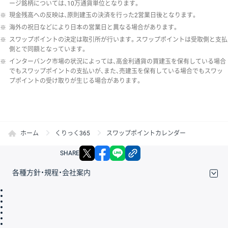
ージ銘柄については、10万通貨単位となります。
※
現金残高への反映は、原則建玉の決済を行った2営業日後となります。
※
海外の祝日などにより日本の営業日と異なる場合があります。
※
スワップポイントの決定は取引所が行います。スワップポイントは受取側と支払
側とで同額となっています。
※
インターバンク市場の状況によっては、高金利通貨の買建玉を保有している場合
でもスワップポイントの支払いが、また、売建玉を保有している場合でもスワッ
プポイントの受け取りが生じる場合があります。
ホーム
くりっく365
スワップポイントカレンダー
X
facebook
LINE
リンクをコピー
SHARE
各種方針・規程・会社案内
取引規程・約款
サイトマップ
その他のご案内
個人情報保護方針
最良執行方針
サイトのご利用について
ディスクレイマー