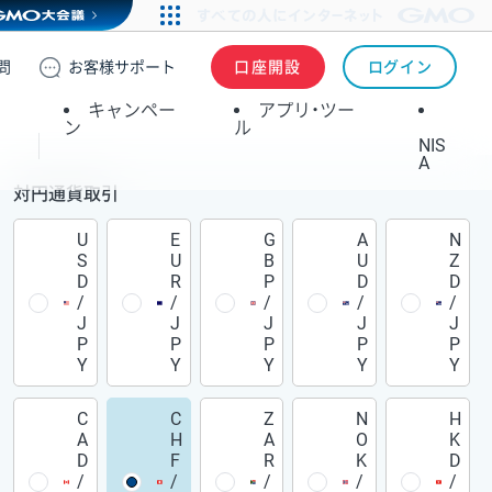
問
お客様
サポート
口座開設
ログイン
キャンペー
アプリ・ツー
ン
ル
NIS
A
対円通貨取引
U
E
G
A
N
S
U
B
U
Z
D
R
P
D
D
/
/
/
/
/
J
J
J
J
J
P
P
P
P
P
Y
Y
Y
Y
Y
C
C
Z
N
H
A
H
A
O
K
D
F
R
K
D
/
/
/
/
/