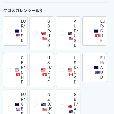
クロスカレンシー取引
EU
G
A
EU
R/
B
U
R/
U
P/
D/
C
S
U
U
H
D
S
S
F
D
D
G
U
U
EU
B
S
S
R/
P/
D/
D/
A
C
C
C
U
H
H
A
D
F
F
D
EU
N
G
R/
Z
B
G
D/
P/
B
US
A
P
D
U