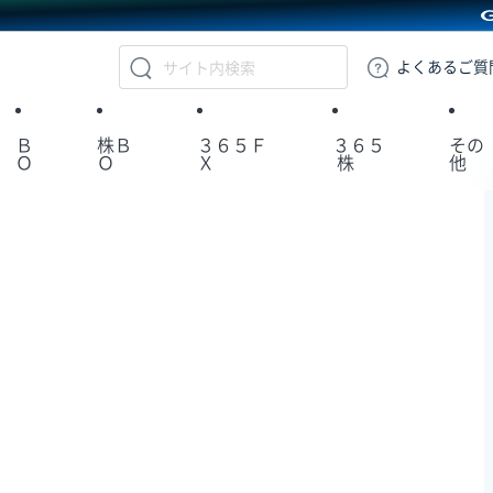
GMOクリック証券
よくある
ご質
Ｂ
株Ｂ
３６５Ｆ
３６５
その
Ｏ
Ｏ
Ｘ
株
他