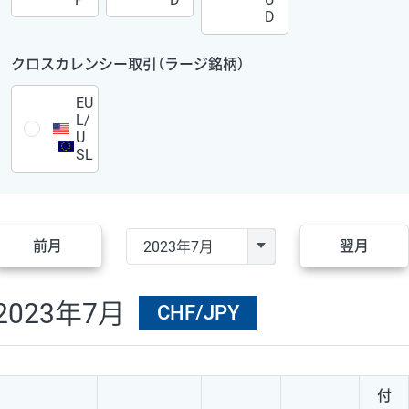
D
クロスカレンシー取引（ラージ銘柄）
EU
L/
U
SL
前月
翌月
2023年7月
CHF/JPY
付