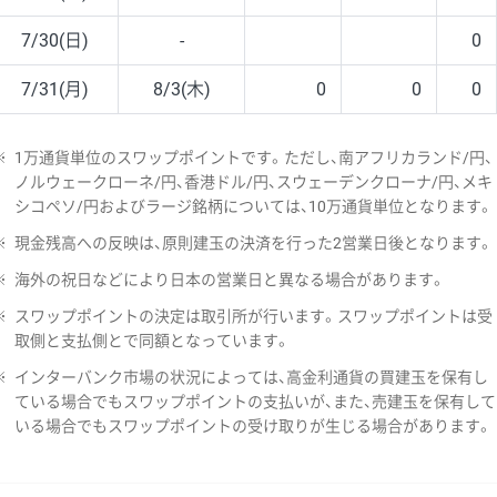
7/30(日)
-
0
7/31(月)
8/3(木)
0
0
0
※
1万通貨単位のスワップポイントです。ただし、南アフリカランド/円、
ノルウェークローネ/円、香港ドル/円、スウェーデンクローナ/円、メキ
シコペソ/円およびラージ銘柄については、10万通貨単位となります。
※
現金残高への反映は、原則建玉の決済を行った2営業日後となります。
※
海外の祝日などにより日本の営業日と異なる場合があります。
※
スワップポイントの決定は取引所が行います。スワップポイントは受
取側と支払側とで同額となっています。
※
インターバンク市場の状況によっては、高金利通貨の買建玉を保有し
ている場合でもスワップポイントの支払いが、また、売建玉を保有して
いる場合でもスワップポイントの受け取りが生じる場合があります。