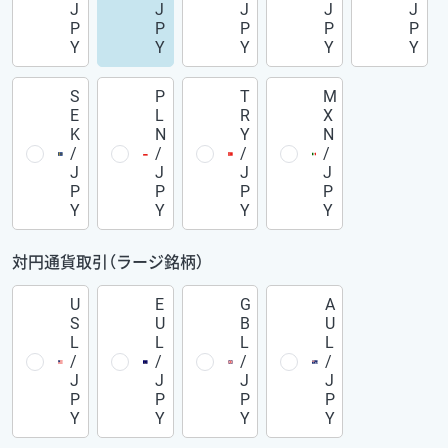
J
J
J
J
J
P
P
P
P
P
Y
Y
Y
Y
Y
S
P
T
M
E
L
R
X
K
N
Y
N
/
/
/
/
J
J
J
J
P
P
P
P
Y
Y
Y
Y
対円通貨取引（ラージ銘柄）
U
E
G
A
S
U
B
U
L
L
L
L
/
/
/
/
J
J
J
J
P
P
P
P
Y
Y
Y
Y