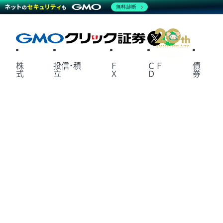
無料診断
X
LINE
株
投信・積
Ｆ
ＣＦ
債
式
立
Ｘ
Ｄ
券